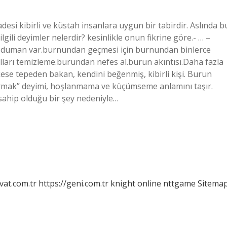
si kibirli ve küstah insanlara uygun bir tabirdir. Aslında b
e ilgili deyimler nelerdir? kesinlikle onun fikrine göre.- … –
 duman var.burnundan geçmesi için burnundan binlerce
kılları temizleme.burundan nefes al.burun akıntısı.Daha fazla
ese tepeden bakan, kendini beğenmiş, kibirli kişi. Burun
vırmak” deyimi, hoşlanmama ve küçümseme anlamını taşır.
sahip olduğu bir şey nedeniyle…
vat.com.tr
https://geni.com.tr
knight online
nttgame
Sitema