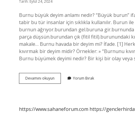
Tarih: Eylül 24, 2024
Burnu büyük deyim anlamı nedir? “Büyük burun” ifade
tabir bu tür insanlar için sıklıkla kullanılır. Burun il
burnun ağrıyor.burundan gel.buruna gir.burnunda
parça düşsün.burundan çık (fitil fitil).burunundaki 
makale… Burnu havada bir deyim mi? İfade. [1] Herk
kıvırmak bir deyim midir? Örnekler: » “Burnunu kı
Burnu büyümek deyimi nedir? Bir kişi bir olay veya 
Burnu
Devamını okuyun
Yorum Bırak
Büyümek
Hangi
Deyim
https://www.sahaneforum.com
https://genclerhirda