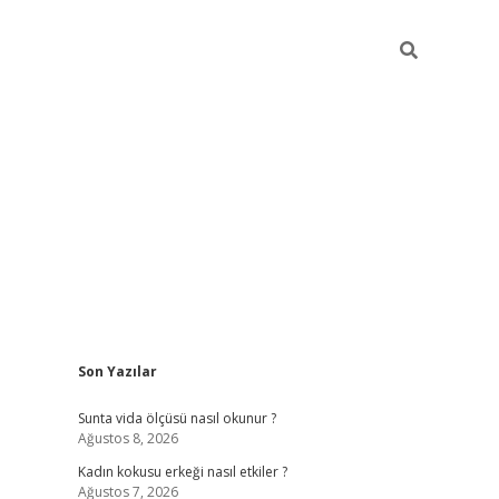
Sidebar
Son Yazılar
betexper giriş
betexpergir.net
betexper güncel 
Sunta vida ölçüsü nasıl okunur ?
Ağustos 8, 2026
Kadın kokusu erkeği nasıl etkiler ?
Ağustos 7, 2026