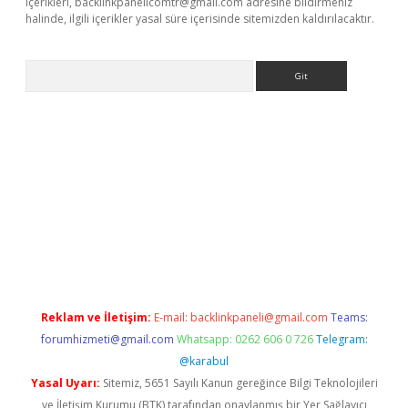
içerikleri,
backlinkpanelicomtr@gmail.com
adresine bildirmeniz
halinde, ilgili içerikler yasal süre içerisinde sitemizden kaldırılacaktır.
Arama
r güncel adres
Reklam ve İletişim:
E-mail:
backlinkpaneli@gmail.com
Teams:
forumhizmeti@gmail.com
Whatsapp: 0262 606 0 726
Telegram:
@karabul
Yasal Uyarı:
Sitemiz, 5651 Sayılı Kanun gereğince Bilgi Teknolojileri
ve İletişim Kurumu (BTK) tarafından onaylanmış bir Yer Sağlayıcı