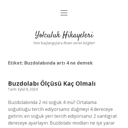
menüyü
Anasayfa
aç
Gizlilik Politikası
Yolculuk Hikayeleri
Yasal Uyarı
Yeni başlangıçlara ilham veren bilgiler!
Hakkımızda
Etiket:
Buzdolabında artı 4 ne demek
Buzdolabı Ölçüsü Kaç Olmalı
Tarih: Eylül 8, 2024
Buzdolabında 2 mi soğuk 4 mü? Ortalama
soğukluğu tercih ediyorsanız düğmeyi 4 dereceye
getirin; en soğuk yeri tercih ediyorsanız 2 santigrat
dereceye ayarlayın. Buzdolabı modları ne işe yarar