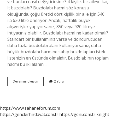
ve bunları nasıl değiştirirsiniz? 4 kişilik bir aileye kaç
lt buzdolabı? Buzdolabı hacmi söz konusu
olduğunda, çoğu üretici dört kişilik bir aile için 540
ila 620 litre öneriyor. Ancak, haftalık büyük
alışverişler yapıyorsanız, 850 veya 920 litreye
ihtiyacınız olabilir. Buzdolabı hacmi ne kadar olmalı?
Standart bir kullanımınız varsa ve dondurucudan
daha fazla buzdolabı alanı kullanıyorsanız, daha
büyük buzdolabı hacmine sahip buzdolapları istek
listenizin en üstünde olmalıdır. Buzdolabının toplam
hacmi bu iki alanın…
Buzdolabı
Devamını okuyun
2 Yorum
Ölçüsü
Kaç
Olmalı
https://www.sahaneforum.com
https://genclerhirdavat.com.tr
https://geni.com.tr
knight