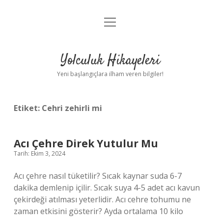
menüyü
Anasayfa
aç
Gizlilik Politikası
Yolculuk Hikayeleri
Yasal Uyarı
Yeni başlangıçlara ilham veren bilgiler!
Hakkımızda
Etiket:
Cehri zehirli mi
Acı Çehre Direk Yutulur Mu
Tarih: Ekim 3, 2024
Acı çehre nasıl tüketilir? Sıcak kaynar suda 6-7
dakika demlenip içilir. Sıcak suya 4-5 adet acı kavun
çekirdeği atılması yeterlidir. Acı cehre tohumu ne
zaman etkisini gösterir? Ayda ortalama 10 kilo