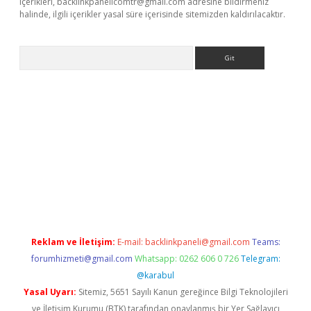
içerikleri,
backlinkpanelicomtr@gmail.com
adresine bildirmeniz
halinde, ilgili içerikler yasal süre içerisinde sitemizden kaldırılacaktır.
Arama
r güncel adres
Reklam ve İletişim:
E-mail:
backlinkpaneli@gmail.com
Teams:
forumhizmeti@gmail.com
Whatsapp: 0262 606 0 726
Telegram:
@karabul
Yasal Uyarı:
Sitemiz, 5651 Sayılı Kanun gereğince Bilgi Teknolojileri
ve İletişim Kurumu (BTK) tarafından onaylanmış bir Yer Sağlayıcı