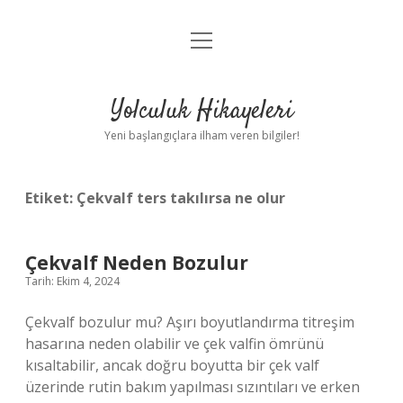
menüyü
Anasayfa
aç
Gizlilik Politikası
Yolculuk Hikayeleri
Yasal Uyarı
Yeni başlangıçlara ilham veren bilgiler!
Hakkımızda
Etiket:
Çekvalf ters takılırsa ne olur
Çekvalf Neden Bozulur
Tarih: Ekim 4, 2024
Çekvalf bozulur mu? Aşırı boyutlandırma titreşim
hasarına neden olabilir ve çek valfin ömrünü
kısaltabilir, ancak doğru boyutta bir çek valf
üzerinde rutin bakım yapılması sızıntıları ve erken