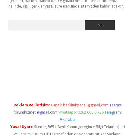
içerikleri,
backlinkpanelicomtr@gmail.com
adresine bildirmeniz
halinde, ilgili içerikler yasal süre içerisinde sitemizden kaldırılacaktır.
Arama
r güncel adres
Reklam ve İletişim:
E-mail:
backlinkpaneli@gmail.com
Teams:
forumhizmeti@gmail.com
Whatsapp: 0262 606 0 726
Telegram:
@karabul
Yasal Uyarı:
Sitemiz, 5651 Sayılı Kanun gereğince Bilgi Teknolojileri
ve İletişim Kurumu (BTK) tarafından onaylanmış bir Yer Sağlayıcı