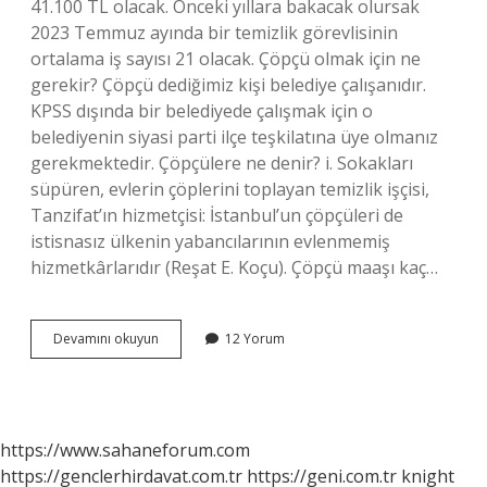
41.100 TL olacak. Önceki yıllara bakacak olursak
2023 Temmuz ayında bir temizlik görevlisinin
ortalama iş sayısı 21 olacak. Çöpçü olmak için ne
gerekir? Çöpçü dediğimiz kişi belediye çalışanıdır.
KPSS dışında bir belediyede çalışmak için o
belediyenin siyasi parti ilçe teşkilatına üye olmanız
gerekmektedir. Çöpçülere ne denir? i. Sokakları
süpüren, evlerin çöplerini toplayan temizlik işçisi,
Tanzifat’ın hizmetçisi: İstanbul’un çöpçüleri de
istisnasız ülkenin yabancılarının evlenmemiş
hizmetkârlarıdır (Reşat E. Koçu). Çöpçü maaşı kaç…
Çöpçü
Devamını okuyun
12 Yorum
Nedir
Ne
Iş
Yapar
https://www.sahaneforum.com
https://genclerhirdavat.com.tr
https://geni.com.tr
knight