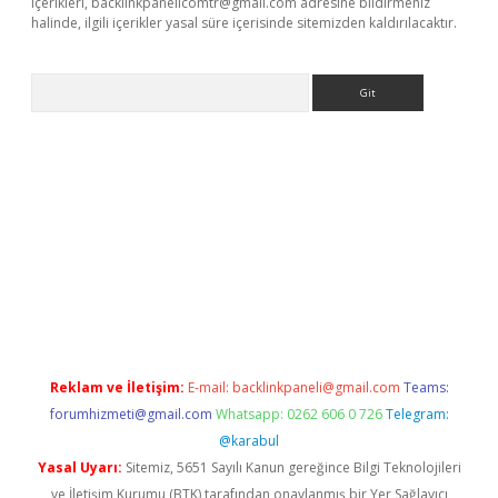
içerikleri,
backlinkpanelicomtr@gmail.com
adresine bildirmeniz
halinde, ilgili içerikler yasal süre içerisinde sitemizden kaldırılacaktır.
Arama
r güncel adres
Reklam ve İletişim:
E-mail:
backlinkpaneli@gmail.com
Teams:
forumhizmeti@gmail.com
Whatsapp: 0262 606 0 726
Telegram:
@karabul
Yasal Uyarı:
Sitemiz, 5651 Sayılı Kanun gereğince Bilgi Teknolojileri
ve İletişim Kurumu (BTK) tarafından onaylanmış bir Yer Sağlayıcı