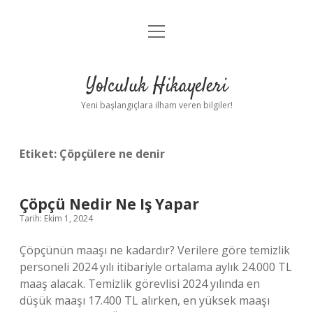
menüyü
Anasayfa
aç
Gizlilik Politikası
Yolculuk Hikayeleri
Yasal Uyarı
Yeni başlangıçlara ilham veren bilgiler!
Hakkımızda
Etiket:
Çöpçülere ne denir
Çöpçü Nedir Ne Iş Yapar
Tarih: Ekim 1, 2024
Çöpçünün maaşı ne kadardır? Verilere göre temizlik
personeli 2024 yılı itibariyle ortalama aylık 24.000 TL
maaş alacak. Temizlik görevlisi 2024 yılında en
düşük maaşı 17.400 TL alırken, en yüksek maaşı