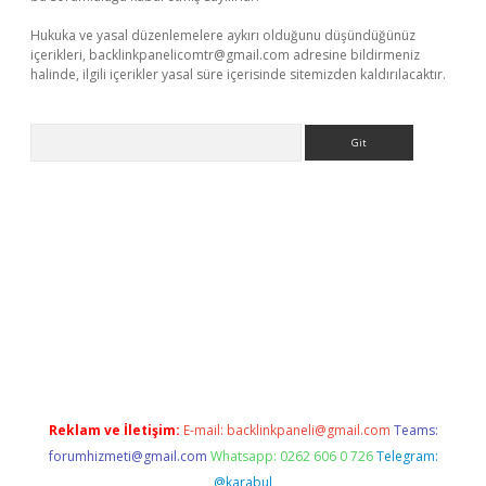
Hukuka ve yasal düzenlemelere aykırı olduğunu düşündüğünüz
içerikleri,
backlinkpanelicomtr@gmail.com
adresine bildirmeniz
halinde, ilgili içerikler yasal süre içerisinde sitemizden kaldırılacaktır.
Arama
r güncel adres
Reklam ve İletişim:
E-mail:
backlinkpaneli@gmail.com
Teams:
forumhizmeti@gmail.com
Whatsapp: 0262 606 0 726
Telegram:
@karabul