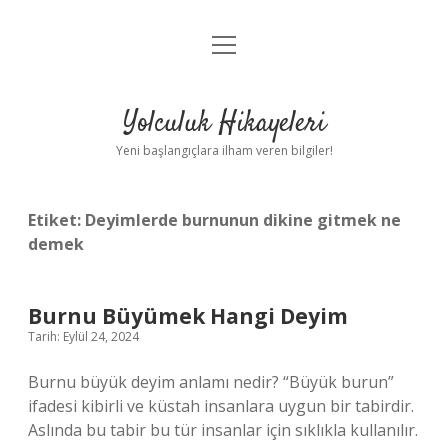
menüyü
Anasayfa
aç
Gizlilik Politikası
Yolculuk Hikayeleri
Yasal Uyarı
Yeni başlangıçlara ilham veren bilgiler!
Hakkımızda
Etiket:
Deyimlerde burnunun dikine gitmek ne
demek
Burnu Büyümek Hangi Deyim
Tarih: Eylül 24, 2024
Burnu büyük deyim anlamı nedir? “Büyük burun”
ifadesi kibirli ve küstah insanlara uygun bir tabirdir.
Aslında bu tabir bu tür insanlar için sıklıkla kullanılır.