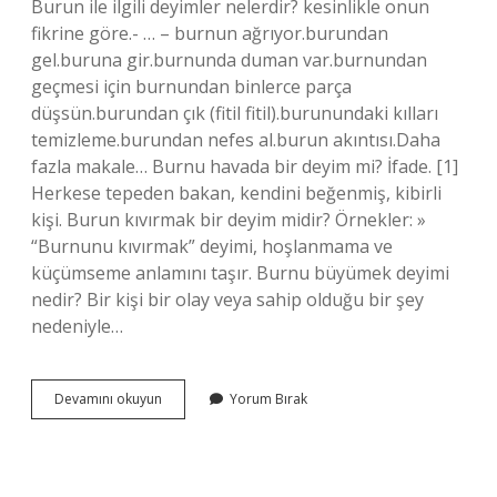
Burun ile ilgili deyimler nelerdir? kesinlikle onun
fikrine göre.- … – burnun ağrıyor.burundan
gel.buruna gir.burnunda duman var.burnundan
geçmesi için burnundan binlerce parça
düşsün.burundan çık (fitil fitil).burunundaki kılları
temizleme.burundan nefes al.burun akıntısı.Daha
fazla makale… Burnu havada bir deyim mi? İfade. [1]
Herkese tepeden bakan, kendini beğenmiş, kibirli
kişi. Burun kıvırmak bir deyim midir? Örnekler: »
“Burnunu kıvırmak” deyimi, hoşlanmama ve
küçümseme anlamını taşır. Burnu büyümek deyimi
nedir? Bir kişi bir olay veya sahip olduğu bir şey
nedeniyle…
Burnu
Devamını okuyun
Yorum Bırak
Büyümek
Hangi
Deyim