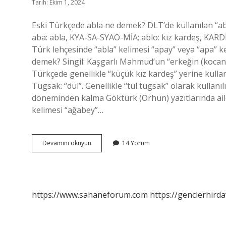
Tarih: Ekim 1, 2024
Eski Türkçede abla ne demek? DLT’de kullanılan “ab
aba: abla, KYA-SA-SYAÖ-MİA; ablo: kız kardeş, KAR
Türk lehçesinde “abla” kelimesi “apay” veya “apa” k
demek? Singil: Kaşgarlı Mahmud’un “erkeğin (kocanın
Türkçede genellikle “küçük kız kardeş” yerine kullanı
Tugsak: “dul”. Genellikle “tul tugsak” olarak kulla
döneminden kalma Göktürk (Orhun) yazıtlarında ail
kelimesi “ağabey”…
Osmanlıcada
Devamını okuyun
14 Yorum
Abla
Ne
Demek
https://www.sahaneforum.com
https://genclerhirda