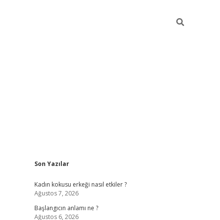
Sidebar
Son Yazılar
betexper giriş
betexpergir.net
betexper güncel 
Kadın kokusu erkeği nasıl etkiler ?
Ağustos 7, 2026
Başlangıcın anlamı ne ?
Ağustos 6, 2026