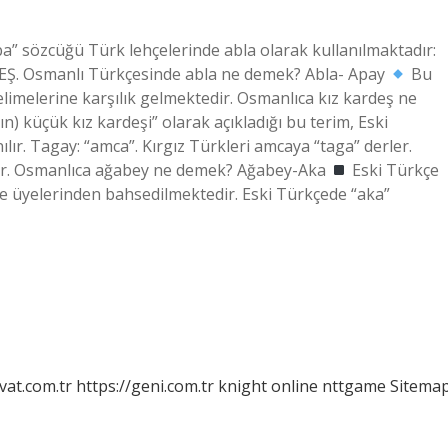
a” sözcüğü Türk lehçelerinde abla olarak kullanılmaktadır:
DEŞ. Osmanlı Türkçesinde abla ne demek? Abla- Apay
Bu
elimelerine karşılık gelmektedir. Osmanlıca kız kardeş ne
) küçük kız kardeşi” olarak açıkladığı bu terim, Eski
lır. Tagay: “amca”. Kırgız Türkleri amcaya “taga” derler.
nılır. Osmanlıca ağabey ne demek? Ağabey-Aka
Eski Türkçe
e üyelerinden bahsedilmektedir. Eski Türkçede “aka”
vat.com.tr
https://geni.com.tr
knight online
nttgame
Sitema