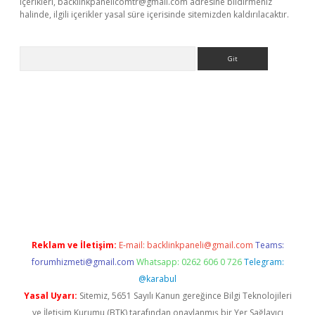
içerikleri,
backlinkpanelicomtr@gmail.com
adresine bildirmeniz
halinde, ilgili içerikler yasal süre içerisinde sitemizden kaldırılacaktır.
Arama
r güncel adres
Reklam ve İletişim:
E-mail:
backlinkpaneli@gmail.com
Teams:
forumhizmeti@gmail.com
Whatsapp: 0262 606 0 726
Telegram:
@karabul
Yasal Uyarı:
Sitemiz, 5651 Sayılı Kanun gereğince Bilgi Teknolojileri
ve İletişim Kurumu (BTK) tarafından onaylanmış bir Yer Sağlayıcı