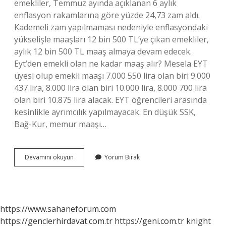
emekliler, Temmuz ayında açıklanan 6 aylık
enflasyon rakamlarına göre yüzde 24,73 zam aldı.
Kademeli zam yapılmaması nedeniyle enflasyondaki
yükselişle maaşları 12 bin 500 TL’ye çıkan emekliler,
aylık 12 bin 500 TL maaş almaya devam edecek.
Eyt’den emekli olan ne kadar maaş alır? Mesela EYT
üyesi olup emekli maaşı 7.000 550 lira olan biri 9.000
437 lira, 8.000 lira olan biri 10.000 lira, 8.000 700 lira
olan biri 10.875 lira alacak. EYT öğrencileri arasında
kesinlikle ayrımcılık yapılmayacak. En düşük SSK,
Bağ-Kur, memur maaşı…
Eyt
Devamını okuyun
Yorum Bırak
Liler
Emekli
Olunca
Ne
Kadar
https://www.sahaneforum.com
Maaş
https://genclerhirdavat.com.tr
https://geni.com.tr
knight
Alacak