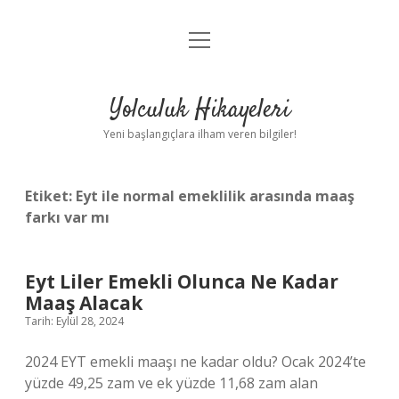
menüyü
Anasayfa
aç
Gizlilik Politikası
Yolculuk Hikayeleri
Yasal Uyarı
Yeni başlangıçlara ilham veren bilgiler!
Hakkımızda
Etiket:
Eyt ile normal emeklilik arasında maaş
farkı var mı
Eyt Liler Emekli Olunca Ne Kadar
Maaş Alacak
Tarih: Eylül 28, 2024
2024 EYT emekli maaşı ne kadar oldu? Ocak 2024’te
yüzde 49,25 zam ve ek yüzde 11,68 zam alan