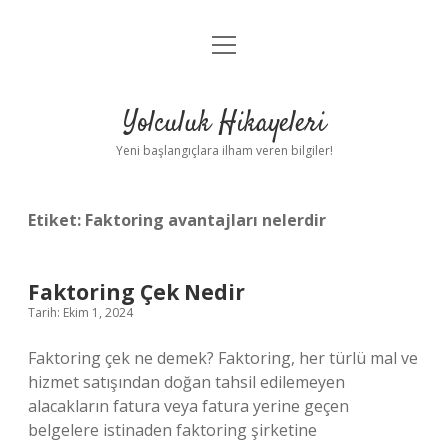
menüyü
Anasayfa
aç
Gizlilik Politikası
Yolculuk Hikayeleri
Yasal Uyarı
Yeni başlangıçlara ilham veren bilgiler!
Hakkımızda
Etiket:
Faktoring avantajları nelerdir
Faktoring Çek Nedir
Tarih: Ekim 1, 2024
Faktoring çek ne demek? Faktoring, her türlü mal ve
hizmet satışından doğan tahsil edilemeyen
alacakların fatura veya fatura yerine geçen
belgelere istinaden faktoring şirketine