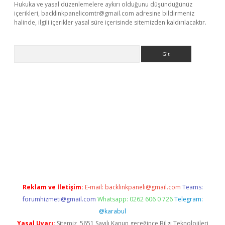
Hukuka ve yasal düzenlemelere aykırı olduğunu düşündüğünüz
içerikleri,
backlinkpanelicomtr@gmail.com
adresine bildirmeniz
halinde, ilgili içerikler yasal süre içerisinde sitemizden kaldırılacaktır.
Arama
r güncel adres
Reklam ve İletişim:
E-mail:
backlinkpaneli@gmail.com
Teams:
forumhizmeti@gmail.com
Whatsapp: 0262 606 0 726
Telegram:
@karabul
Yasal Uyarı:
Sitemiz, 5651 Sayılı Kanun gereğince Bilgi Teknolojileri