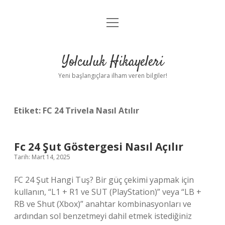
menüyü
Anasayfa
aç
Gizlilik Politikası
Yolculuk Hikayeleri
Yasal Uyarı
Yeni başlangıçlara ilham veren bilgiler!
Hakkımızda
Etiket:
FC 24 Trivela Nasıl Atılır
Fc 24 Şut Göstergesi Nasıl Açılır
Tarih: Mart 14, 2025
FC 24 Şut Hangi Tuş? Bir güç çekimi yapmak için
kullanın, “L1 + R1 ve SUT (PlayStation)” veya “LB +
RB ve Shut (Xbox)” anahtar kombinasyonları ve
ardından sol benzetmeyi dahil etmek istediğiniz