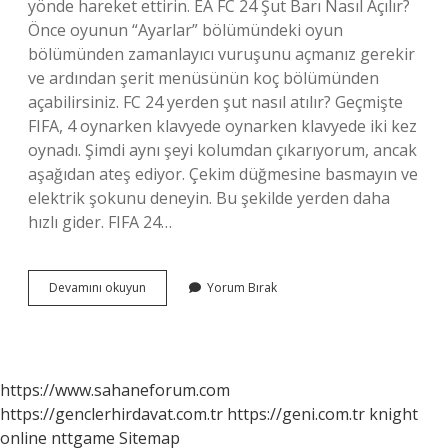
yönde hareket ettirin. EA FC 24 Şut Barı Nasıl Açılır?
Önce oyunun “Ayarlar” bölümündeki oyun
bölümünden zamanlayıcı vuruşunu açmanız gerekir
ve ardından şerit menüsünün koç bölümünden
açabilirsiniz. FC 24 yerden şut nasıl atılır? Geçmişte
FIFA, 4 oynarken klavyede oynarken klavyede iki kez
oynadı. Şimdi aynı şeyi kolumdan çıkarıyorum, ancak
aşağıdan ateş ediyor. Çekim düğmesine basmayın ve
elektrik şokunu deneyin. Bu şekilde yerden daha
hızlı gider. FIFA 24…
Fc
Devamını okuyun
Yorum Bırak
24
Şut
Göstergesi
Nasıl
Açılır
https://www.sahaneforum.com
https://genclerhirdavat.com.tr
https://geni.com.tr
knight
online
nttgame
Sitemap