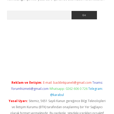
Arama
r güncel adres
Reklam ve İletişim:
E-mail:
backlinkpaneli@gmail.com
Teams:
forumhizmeti@gmail.com
Whatsapp: 0262 606 0 726
Telegram:
@karabul
Yasal Uyarı:
Sitemiz, 5651 Sayılı Kanun gereğince Bilgi Teknolojileri
ve İletişim Kurumu (BTK) tarafından onaylanmış bir Yer Sağlayıcı
olarak hizmet vermektedir. Bu nedenle, sitedeki içerikleri proaktif