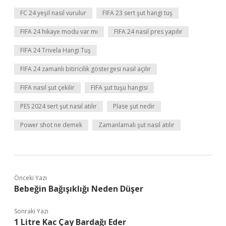
FC 24 yeşil nasıl vurulur
FIFA 23 sert şut hangi tuş
FIFA 24 hikaye modu var mı
FIFA 24 nasıl pres yapılır
FIFA 24 Trivela Hangi Tuş
FIFA 24 zamanlı bitiricilik göstergesi nasıl açılır
FIFA nasıl şut çekilir
FIFA şut tuşu hangisi
PES 2024 sert şut nasıl atılır
Plase şut nedir
Power shot ne demek
Zamanlamalı şut nasıl atılır
Önceki Yazı
Bebeğin Bağışıklığı Neden Düşer
Sonraki Yazı
1 Litre Kac Çay Bardağı Eder