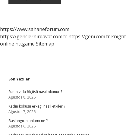
https://www.sahaneforum.com
https://genclerhirdavat.com.tr
https://geni.com.tr
knight
online
nttgame
Sitemap
Sidebar
Son Yazılar
Sunta vida ölçüsü nasıl okunur ?
Ağustos 8, 2026
Kadın kokusu erkeği nasıl etkiler ?
Ağustos 7, 2026
Başlangıcın anlamı ne ?
Ağustos 6, 2026