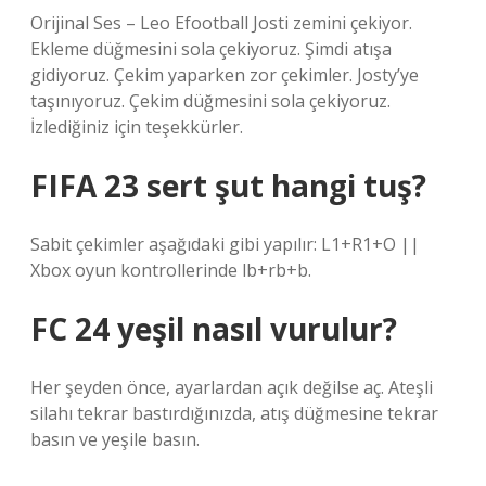
Orijinal Ses – Leo Efootball Josti zemini çekiyor.
Ekleme düğmesini sola çekiyoruz. Şimdi atışa
gidiyoruz. Çekim yaparken zor çekimler. Josty’ye
taşınıyoruz. Çekim düğmesini sola çekiyoruz.
İzlediğiniz için teşekkürler.
FIFA 23 sert şut hangi tuş?
Sabit çekimler aşağıdaki gibi yapılır: L1+R1+O ||
Xbox oyun kontrollerinde lb+rb+b.
FC 24 yeşil nasıl vurulur?
Her şeyden önce, ayarlardan açık değilse aç. Ateşli
silahı tekrar bastırdığınızda, atış düğmesine tekrar
basın ve yeşile basın.