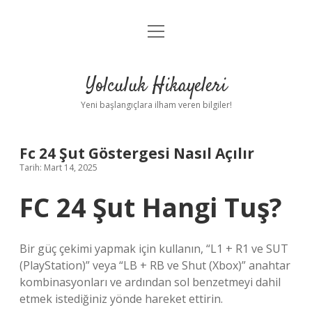
menüyü
Anasayfa
aç
Gizlilik Politikası
Yolculuk Hikayeleri
Yasal Uyarı
Yeni başlangıçlara ilham veren bilgiler!
Hakkımızda
Fc 24 Şut Göstergesi Nasıl Açılır
Tarih: Mart 14, 2025
FC 24 Şut Hangi Tuş?
Bir güç çekimi yapmak için kullanın, “L1 + R1 ve SUT
(PlayStation)” veya “LB + RB ve Shut (Xbox)” anahtar
kombinasyonları ve ardından sol benzetmeyi dahil
etmek istediğiniz yönde hareket ettirin.