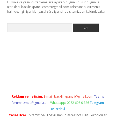
Hukuka ve yasal düzenlemelere aykırı olduğunu düşündüğünüz
içerikleri,
backlinkpanelicomtr@gmail.com
adresine bildirmeniz
halinde, ilgili içerikler yasal süre içerisinde sitemizden kaldırılacaktır.
Arama
r güncel adres
Reklam ve İletişim:
E-mail:
backlinkpaneli@gmail.com
Teams:
forumhizmeti@gmail.com
Whatsapp: 0262 606 0 726
Telegram:
@karabul
Yasal Uyarı:
Sitemiz, 5651 Sayılı Kanun gereğince Bilgi Teknolojileri