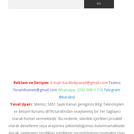
Arama
r güncel adres
Reklam ve İletişim:
E-mail:
backlinkpaneli@gmail.com
Teams:
forumhizmeti@gmail.com
Whatsapp: 0262 606 0 726
Telegram:
@karabul
Yasal Uyarı:
Sitemiz, 5651 Sayılı Kanun gereğince Bilgi Teknolojileri
ve İletişim Kurumu (BTK) tarafından onaylanmış bir Yer Sağlayıcı
olarak hizmet vermektedir. Bu nedenle, sitedeki içerikleri proaktif
olarak denetleme veya araştırma yükümlülüğümüz bulunmamaktadır.
Ancak, üyelerimiz yazdıkları içeriklerin sorumluluğunu taşımakta olup,