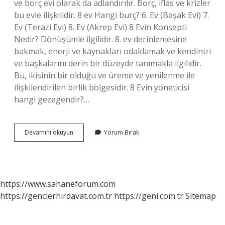
ve borç evi olarak da adlandırılır. Borç, iflas ve krizler
bu evle ilişkilidir. 8 ev Hangi burç? 6. Ev (Başak Evi) 7.
Ev (Terazi Evi) 8. Ev (Akrep Evi) 8 Evin Konsepti
Nedir? Dönüşümle ilgilidir. 8. ev derinlemesine
bakmak, enerji ve kaynakları odaklamak ve kendinizi
ve başkalarını derin bir düzeyde tanımakla ilgilidir.
Bu, ikisinin bir olduğu ve üreme ve yenilenme ile
ilişkilendirilen birlik bölgesidir. 8 Evin yöneticisi
hangi gezegendir?…
8
Devamını okuyun
Yorum Bırak
Ev
Neyi
Temsil
Eder
https://www.sahaneforum.com
https://genclerhirdavat.com.tr
https://geni.com.tr
Sitemap