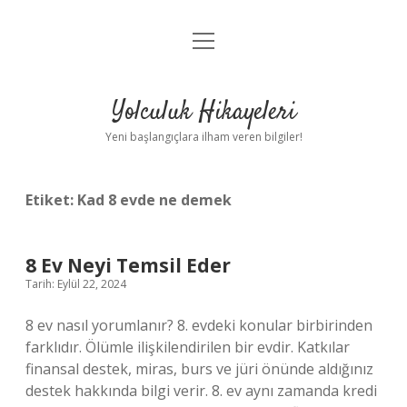
menüyü
Anasayfa
aç
Gizlilik Politikası
Yolculuk Hikayeleri
Yasal Uyarı
Yeni başlangıçlara ilham veren bilgiler!
Hakkımızda
Etiket:
Kad 8 evde ne demek
8 Ev Neyi Temsil Eder
Tarih: Eylül 22, 2024
8 ev nasıl yorumlanır? 8. evdeki konular birbirinden
farklıdır. Ölümle ilişkilendirilen bir evdir. Katkılar
finansal destek, miras, burs ve jüri önünde aldığınız
destek hakkında bilgi verir. 8. ev aynı zamanda kredi