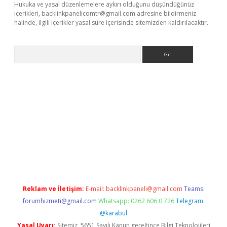
Hukuka ve yasal düzenlemelere aykırı olduğunu düşündüğünüz
içerikleri,
backlinkpanelicomtr@gmail.com
adresine bildirmeniz
halinde, ilgili içerikler yasal süre içerisinde sitemizden kaldırılacaktır.
Arama
r güncel adres
Reklam ve İletişim:
E-mail:
backlinkpaneli@gmail.com
Teams:
forumhizmeti@gmail.com
Whatsapp: 0262 606 0 726
Telegram:
@karabul
Yasal Uyarı:
Sitemiz, 5651 Sayılı Kanun gereğince Bilgi Teknolojileri