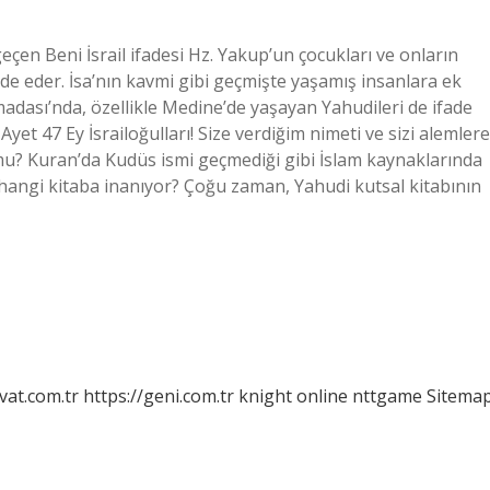
eçen Beni İsrail ifadesi Hz. Yakup’un çocukları ve onların
e eder. İsa’nın kavmi gibi geçmişte yaşamış insanlara ek
dası’nda, özellikle Medine’de yaşayan Yahudileri de ifade
yet 47 Ey İsrailoğulları! Size verdiğim nimeti ve sizi alemlere
 mu? Kuran’da Kudüs ismi geçmediği gibi İslam kaynaklarında
 hangi kitaba inanıyor? Çoğu zaman, Yahudi kutsal kitabının
vat.com.tr
https://geni.com.tr
knight online
nttgame
Sitema