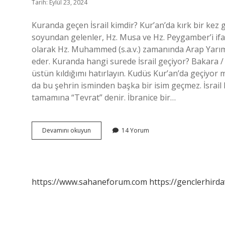
Tarih: Eylül 23, 2024
Kuranda geçen İsrail kimdir? Kur’an’da kırk bir kez g
soyundan gelenler, Hz. Musa ve Hz. Peygamber’i ifad
olarak Hz. Muhammed (s.a.v.) zamanında Arap Yarıma
eder. Kuranda hangi surede İsrail geçiyor? Bakara / A
üstün kıldığımı hatırlayın. Kudüs Kur’an’da geçiyor
da bu şehrin isminden başka bir isim geçmez. İsrail
tamamına “Tevrat” denir. İbranice bir…
İSrail
Devamını okuyun
14 Yorum
Kuranda
Geçiyor
Mu
https://www.sahaneforum.com
https://genclerhirda