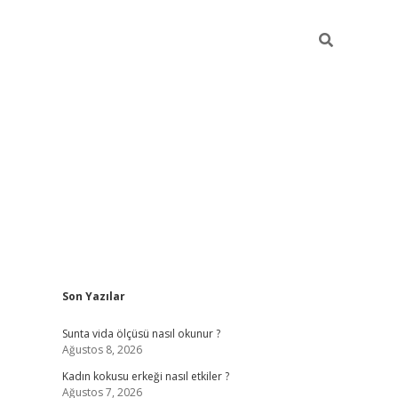
Sidebar
Son Yazılar
betexper giriş
betexpergir.net
betexper güncel
Sunta vida ölçüsü nasıl okunur ?
Ağustos 8, 2026
Kadın kokusu erkeği nasıl etkiler ?
Ağustos 7, 2026