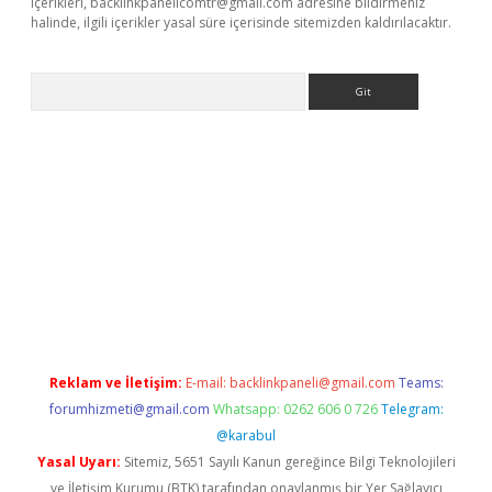
içerikleri,
backlinkpanelicomtr@gmail.com
adresine bildirmeniz
halinde, ilgili içerikler yasal süre içerisinde sitemizden kaldırılacaktır.
Arama
r güncel adres
Reklam ve İletişim:
E-mail:
backlinkpaneli@gmail.com
Teams:
forumhizmeti@gmail.com
Whatsapp: 0262 606 0 726
Telegram:
@karabul
Yasal Uyarı:
Sitemiz, 5651 Sayılı Kanun gereğince Bilgi Teknolojileri
ve İletişim Kurumu (BTK) tarafından onaylanmış bir Yer Sağlayıcı