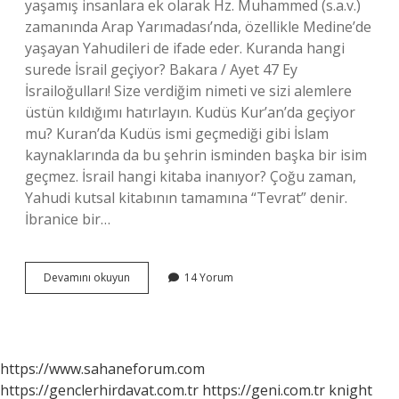
yaşamış insanlara ek olarak Hz. Muhammed (s.a.v.)
zamanında Arap Yarımadası’nda, özellikle Medine’de
yaşayan Yahudileri de ifade eder. Kuranda hangi
surede İsrail geçiyor? Bakara / Ayet 47 Ey
İsrailoğulları! Size verdiğim nimeti ve sizi alemlere
üstün kıldığımı hatırlayın. Kudüs Kur’an’da geçiyor
mu? Kuran’da Kudüs ismi geçmediği gibi İslam
kaynaklarında da bu şehrin isminden başka bir isim
geçmez. İsrail hangi kitaba inanıyor? Çoğu zaman,
Yahudi kutsal kitabının tamamına “Tevrat” denir.
İbranice bir…
İSrail
Devamını okuyun
14 Yorum
Kuranda
Geçiyor
Mu
https://www.sahaneforum.com
https://genclerhirdavat.com.tr
https://geni.com.tr
knight