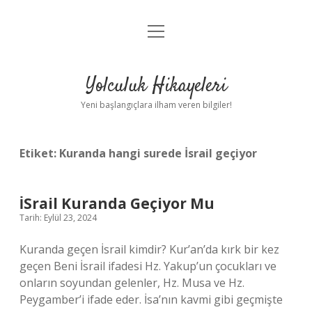
menüyü
Anasayfa
aç
Gizlilik Politikası
Yolculuk Hikayeleri
Yasal Uyarı
Yeni başlangıçlara ilham veren bilgiler!
Hakkımızda
Etiket:
Kuranda hangi surede İsrail geçiyor
İSrail Kuranda Geçiyor Mu
Tarih: Eylül 23, 2024
Kuranda geçen İsrail kimdir? Kur’an’da kırk bir kez
geçen Beni İsrail ifadesi Hz. Yakup’un çocukları ve
onların soyundan gelenler, Hz. Musa ve Hz.
Peygamber’i ifade eder. İsa’nın kavmi gibi geçmişte