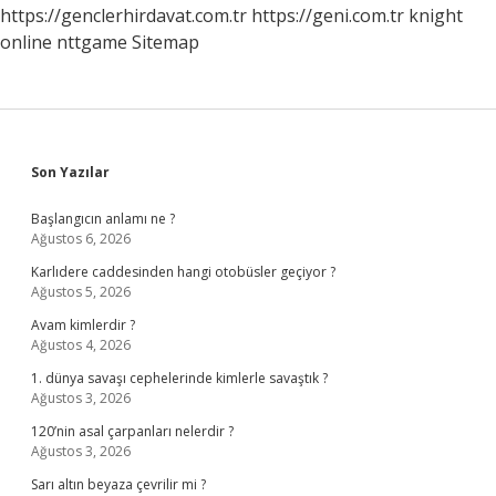
https://genclerhirdavat.com.tr
https://geni.com.tr
knight
online
nttgame
Sitemap
Sidebar
Son Yazılar
Başlangıcın anlamı ne ?
Ağustos 6, 2026
Karlıdere caddesinden hangi otobüsler geçiyor ?
Ağustos 5, 2026
Avam kimlerdir ?
Ağustos 4, 2026
1. dünya savaşı cephelerinde kimlerle savaştık ?
Ağustos 3, 2026
120’nin asal çarpanları nelerdir ?
Ağustos 3, 2026
Sarı altın beyaza çevrilir mi ?