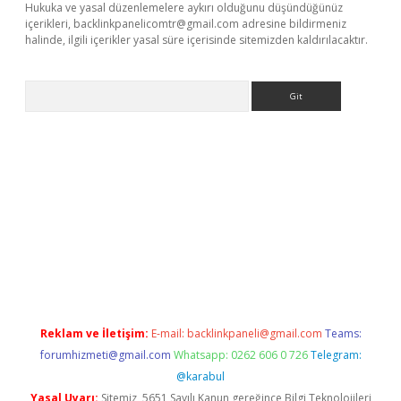
Hukuka ve yasal düzenlemelere aykırı olduğunu düşündüğünüz
içerikleri,
backlinkpanelicomtr@gmail.com
adresine bildirmeniz
halinde, ilgili içerikler yasal süre içerisinde sitemizden kaldırılacaktır.
Arama
et
betexper güncel adres
Reklam ve İletişim:
E-mail:
backlinkpaneli@gmail.com
Teams:
forumhizmeti@gmail.com
Whatsapp: 0262 606 0 726
Telegram:
@karabul
Yasal Uyarı:
Sitemiz, 5651 Sayılı Kanun gereğince Bilgi Teknolojileri