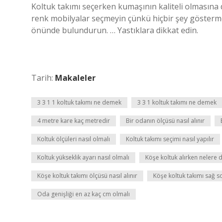
Koltuk takımı seçerken kumaşının kaliteli olmasına 
renk mobilyalar seçmeyin çünkü hiçbir şey göstermez
önünde bulundurun. … Yastıklara dikkat edin.
Tarih:
Makaleler
3 3 1 1 koltuk takımı ne demek
3 3 1 koltuk takımı ne demek
4 metre kare kaç metredir
Bir odanın ölçüsü nasıl alınır
Koltuk ölçüleri nasıl olmalı
Koltuk takımı seçimi nasıl yapılır
Koltuk yükseklik ayarı nasıl olmalı
Köşe koltuk alırken nelere d
Köşe koltuk takımı ölçüsü nasıl alınır
Köşe koltuk takımı sağ sol
Oda genişliği en az kaç cm olmalı