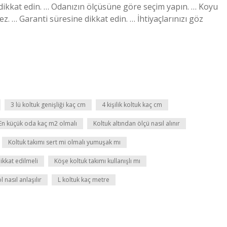
dikkat edin. … Odanızın ölçüsüne göre seçim yapın. … Koyu
. … Garanti süresine dikkat edin. … İhtiyaçlarınızı göz
3 lü koltuk genişliği kaç cm
4 kişilik koltuk kaç cm
En küçük oda kaç m2 olmalı
Koltuk altından ölçü nasıl alınır
Koltuk takımı sert mi olmalı yumuşak mı
ikkat edilmeli
Köşe koltuk takımı kullanışlı mı
 nasıl anlaşılır
L koltuk kaç metre