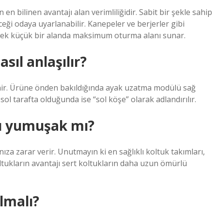
en bilinen avantajı alan verimliliğidir. Sabit bir şekle sahip
ceği odaya uyarlanabilir. Kanepeler ve berjerler gibi
erek küçük bir alanda maksimum oturma alanı sunar.
sıl anlaşılır?
enir. Ürüne önden bakıldığında ayak uzatma modülü sağ
l tarafta olduğunda ise “sol köşe” olarak adlandırılır.
lı yumuşak mı?
ıza zarar verir. Unutmayın ki en sağlıklı koltuk takımları,
oltukların avantajı sert koltukların daha uzun ömürlü
lmalı?