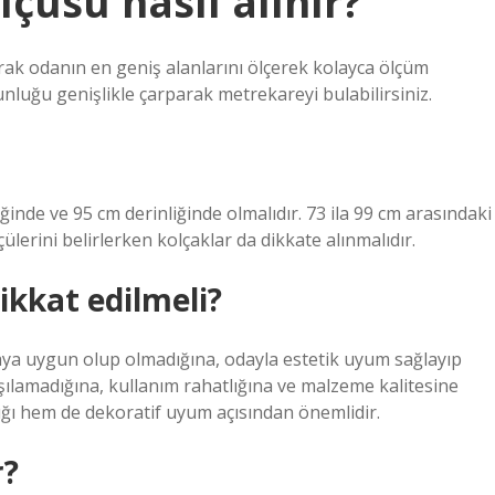
çüsü nasıl alınır?
rak odanın en geniş alanlarını ölçerek kolayca ölçüm
unluğu genişlikle çarparak metrekareyi bulabilirsiniz.
ğinde ve 95 cm derinliğinde olmalıdır. 73 ila 99 cm arasındaki
ülerini belirlerken kolçaklar da dikkate alınmalıdır.
ikkat edilmeli?
daya uygun olup olmadığına, odayla estetik uyum sağlayıp
rşılamadığına, kullanım rahatlığına ve malzeme kalitesine
lığı hem de dekoratif uyum açısından önemlidir.
r?