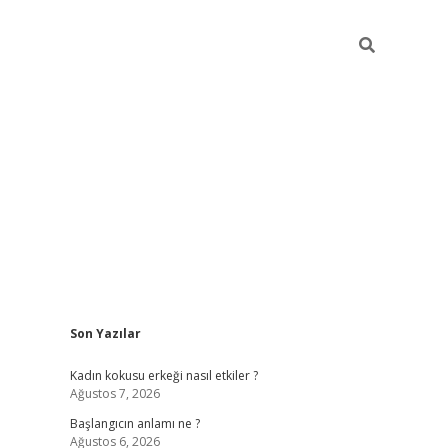
Sidebar
Son Yazılar
betexper giriş
betexpergir.net
betexper güncel adres
Kadın kokusu erkeği nasıl etkiler ?
Ağustos 7, 2026
Başlangıcın anlamı ne ?
Ağustos 6, 2026