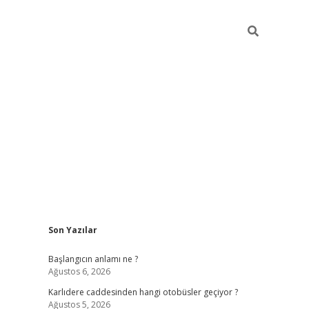
Sidebar
Son Yazılar
betexper giriş
betexpergir.net
betexper güncel
Başlangıcın anlamı ne ?
Ağustos 6, 2026
Karlıdere caddesinden hangi otobüsler geçiyor ?
Ağustos 5, 2026