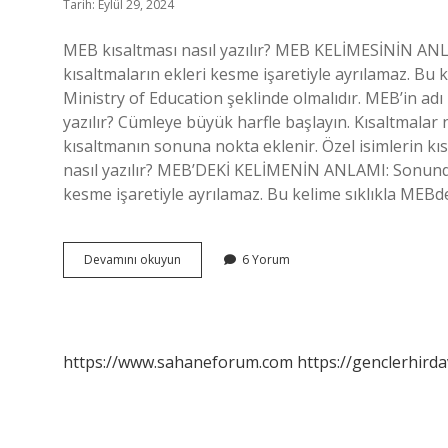
Tarih: Eylül 29, 2024
MEB kısaltması nasıl yazılır? MEB KELİMESİNİN AN
kısaltmaların ekleri kesme işaretiyle ayrılamaz. Bu k
Ministry of Education şeklinde olmalıdır. MEB’in adı
yazılır? Cümleye büyük harfle başlayın. Kısaltmalar nas
kısaltmanın sonuna nokta eklenir. Özel isimlerin kıs
nasıl yazılır? MEB’DEKİ KELİMENİN ANLAMI: Sonunda
kesme işaretiyle ayrılamaz. Bu kelime sıklıkla MEBde
Meb
Devamını okuyun
6 Yorum
Kısaltması
Nasıl
https://www.sahaneforum.com
https://genclerhirda