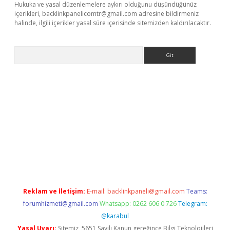
Hukuka ve yasal düzenlemelere aykırı olduğunu düşündüğünüz
içerikleri,
backlinkpanelicomtr@gmail.com
adresine bildirmeniz
halinde, ilgili içerikler yasal süre içerisinde sitemizden kaldırılacaktır.
Arama
r güncel adres
Reklam ve İletişim:
E-mail:
backlinkpaneli@gmail.com
Teams:
forumhizmeti@gmail.com
Whatsapp: 0262 606 0 726
Telegram:
@karabul
Yasal Uyarı:
Sitemiz, 5651 Sayılı Kanun gereğince Bilgi Teknolojileri