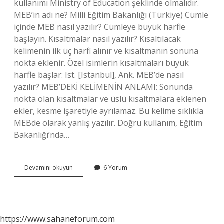
kullanımı Ministry of Education şeklinde olmalıdır.
MEB’in adı ne? Milli Eğitim Bakanlığı (Türkiye) Cümle
içinde MEB nasıl yazılır? Cümleye büyük harfle
başlayın. Kısaltmalar nasıl yazılır? Kısaltılacak
kelimenin ilk üç harfi alınır ve kısaltmanın sonuna
nokta eklenir. Özel isimlerin kısaltmaları büyük
harfle başlar: Ist. [Istanbul], Ank. MEB’de nasıl
yazılır? MEB’DEKİ KELİMENİN ANLAMI: Sonunda
nokta olan kısaltmalar ve üslü kısaltmalara eklenen
ekler, kesme işaretiyle ayrılamaz. Bu kelime sıklıkla
MEBde olarak yanlış yazılır. Doğru kullanım, Eğitim
Bakanlığı’nda…
Meb
Devamını okuyun
6 Yorum
Kısaltması
Nasıl
https://www.sahaneforum.com