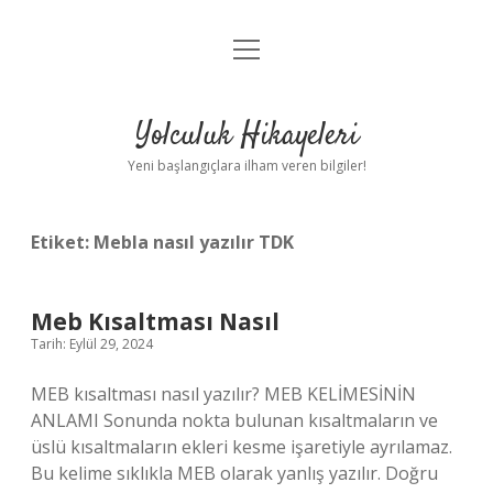
menüyü
Anasayfa
aç
Gizlilik Politikası
Yolculuk Hikayeleri
Yasal Uyarı
Yeni başlangıçlara ilham veren bilgiler!
Hakkımızda
Etiket:
Mebla nasıl yazılır TDK
Meb Kısaltması Nasıl
Tarih: Eylül 29, 2024
MEB kısaltması nasıl yazılır? MEB KELİMESİNİN
ANLAMI Sonunda nokta bulunan kısaltmaların ve
üslü kısaltmaların ekleri kesme işaretiyle ayrılamaz.
Bu kelime sıklıkla MEB olarak yanlış yazılır. Doğru