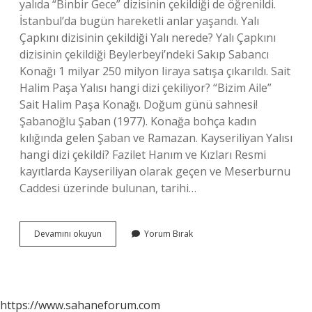
yalıda “Binbir Gece” dizisinin çekildiği de öğrenildi.
İstanbul’da bugün hareketli anlar yaşandı. Yalı
Çapkını dizisinin çekildiği Yalı nerede? Yalı Çapkını
dizisinin çekildiği Beylerbeyi’ndeki Sakıp Sabancı
Konağı 1 milyar 250 milyon liraya satışa çıkarıldı. Sait
Halim Paşa Yalısı hangi dizi çekiliyor? “Bizim Aile”
Sait Halim Paşa Konağı. Doğum günü sahnesi!
Şabanoğlu Şaban (1977). Konağa bohça kadın
kılığında gelen Şaban ve Ramazan. Kayseriliyan Yalısı
hangi dizi çekildi? Fazilet Hanım ve Kızları Resmi
kayıtlarda Kayseriliyan olarak geçen ve Meserburnu
Caddesi üzerinde bulunan, tarihi…
Çekildiği
Devamını okuyun
Yorum Bırak
Ev
Şöhret
Dizisi
Yalı
Nerede
https://www.sahaneforum.com
Çekildi