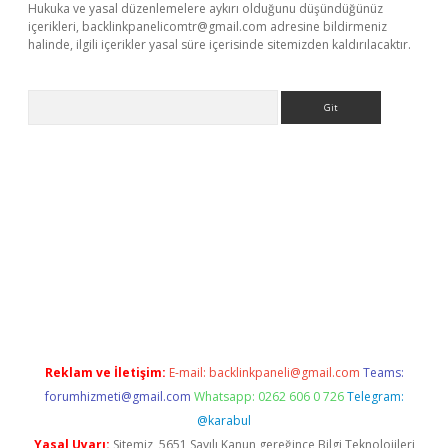
Hukuka ve yasal düzenlemelere aykırı olduğunu düşündüğünüz
içerikleri,
backlinkpanelicomtr@gmail.com
adresine bildirmeniz
halinde, ilgili içerikler yasal süre içerisinde sitemizden kaldırılacaktır.
Arama
r güncel adres
Reklam ve İletişim:
E-mail:
backlinkpaneli@gmail.com
Teams:
forumhizmeti@gmail.com
Whatsapp: 0262 606 0 726
Telegram:
@karabul
Yasal Uyarı:
Sitemiz, 5651 Sayılı Kanun gereğince Bilgi Teknolojileri