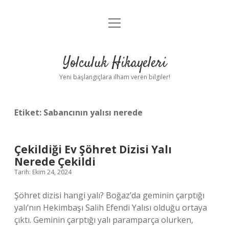
menüyü
Anasayfa
aç
Gizlilik Politikası
Yolculuk Hikayeleri
Yasal Uyarı
Yeni başlangıçlara ilham veren bilgiler!
Hakkımızda
Etiket:
Sabancının yalısı nerede
Çekildiği Ev Şöhret Dizisi Yalı
Nerede Çekildi
Tarih: Ekim 24, 2024
Şöhret dizisi hangi yalı? Boğaz’da geminin çarptığı
yalı’nın Hekimbaşı Salih Efendi Yalısı olduğu ortaya
çıktı. Geminin çarptığı yalı paramparça olurken,