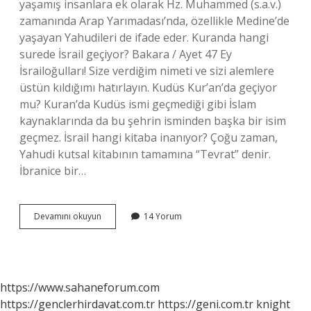
yaşamış insanlara ek olarak Hz. Muhammed (s.a.v.)
zamanında Arap Yarımadası’nda, özellikle Medine’de
yaşayan Yahudileri de ifade eder. Kuranda hangi
surede İsrail geçiyor? Bakara / Ayet 47 Ey
İsrailoğulları! Size verdiğim nimeti ve sizi alemlere
üstün kıldığımı hatırlayın. Kudüs Kur’an’da geçiyor
mu? Kuran’da Kudüs ismi geçmediği gibi İslam
kaynaklarında da bu şehrin isminden başka bir isim
geçmez. İsrail hangi kitaba inanıyor? Çoğu zaman,
Yahudi kutsal kitabının tamamına “Tevrat” denir.
İbranice bir…
İSrail
Devamını okuyun
14 Yorum
Kuranda
Geçiyor
Mu
https://www.sahaneforum.com
https://genclerhirdavat.com.tr
https://geni.com.tr
knight