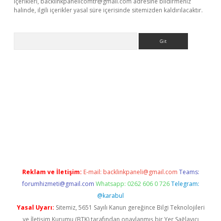
içerikleri,
backlinkpanelicomtr@gmail.com
adresine bildirmeniz
halinde, ilgili içerikler yasal süre içerisinde sitemizden kaldırılacaktır.
Arama
exper güncel adres
Reklam ve İletişim:
E-mail:
backlinkpaneli@gmail.com
Teams:
forumhizmeti@gmail.com
Whatsapp: 0262 606 0 726
Telegram:
@karabul
Yasal Uyarı:
Sitemiz, 5651 Sayılı Kanun gereğince Bilgi Teknolojileri
ve İletişim Kurumu (BTK) tarafından onaylanmış bir Yer Sağlayıcı