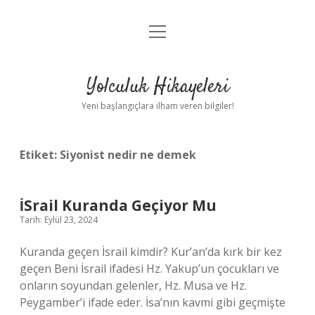
menüyü
Anasayfa
aç
Gizlilik Politikası
Yolculuk Hikayeleri
Yasal Uyarı
Yeni başlangıçlara ilham veren bilgiler!
Hakkımızda
Etiket:
Siyonist nedir ne demek
İSrail Kuranda Geçiyor Mu
Tarih: Eylül 23, 2024
Kuranda geçen İsrail kimdir? Kur’an’da kırk bir kez
geçen Beni İsrail ifadesi Hz. Yakup’un çocukları ve
onların soyundan gelenler, Hz. Musa ve Hz.
Peygamber’i ifade eder. İsa’nın kavmi gibi geçmişte