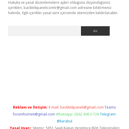
Hukuka ve yasal düzenlemelere aykırı olduğunu düşündüğünüz
içerikleri,
backlinkpanelicomtr@gmail.com
adresine bildirmeniz
halinde, ilgili içerikler yasal süre içerisinde sitemizden kaldırılacaktır.
Arama
r güncel adres
Reklam ve İletişim:
E-mail:
backlinkpaneli@gmail.com
Teams:
forumhizmeti@gmail.com
Whatsapp: 0262 606 0 726
Telegram:
@karabul
Yasal Uyarı:
Sitemiz, 5651 Sayılı Kanun gereğince Bilgi Teknolojileri