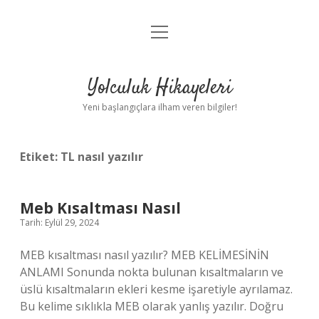
menüyü
Anasayfa
aç
Gizlilik Politikası
Yolculuk Hikayeleri
Yasal Uyarı
Yeni başlangıçlara ilham veren bilgiler!
Hakkımızda
Etiket:
TL nasıl yazılır
Meb Kısaltması Nasıl
Tarih: Eylül 29, 2024
MEB kısaltması nasıl yazılır? MEB KELİMESİNİN
ANLAMI Sonunda nokta bulunan kısaltmaların ve
üslü kısaltmaların ekleri kesme işaretiyle ayrılamaz.
Bu kelime sıklıkla MEB olarak yanlış yazılır. Doğru