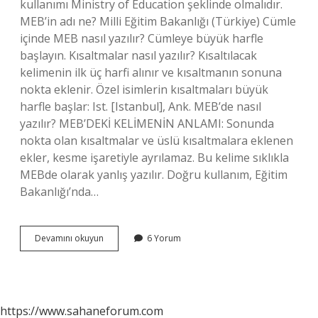
kullanımı Ministry of Education şeklinde olmalıdır.
MEB’in adı ne? Milli Eğitim Bakanlığı (Türkiye) Cümle
içinde MEB nasıl yazılır? Cümleye büyük harfle
başlayın. Kısaltmalar nasıl yazılır? Kısaltılacak
kelimenin ilk üç harfi alınır ve kısaltmanın sonuna
nokta eklenir. Özel isimlerin kısaltmaları büyük
harfle başlar: Ist. [Istanbul], Ank. MEB’de nasıl
yazılır? MEB’DEKİ KELİMENİN ANLAMI: Sonunda
nokta olan kısaltmalar ve üslü kısaltmalara eklenen
ekler, kesme işaretiyle ayrılamaz. Bu kelime sıklıkla
MEBde olarak yanlış yazılır. Doğru kullanım, Eğitim
Bakanlığı’nda…
Meb
Devamını okuyun
6 Yorum
Kısaltması
Nasıl
https://www.sahaneforum.com