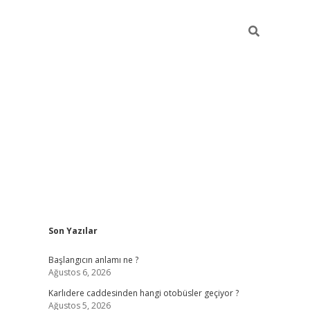
Sidebar
Son Yazılar
betexper giriş
betexpergir.net
betexper günce
Başlangıcın anlamı ne ?
Ağustos 6, 2026
Karlıdere caddesinden hangi otobüsler geçiyor ?
Ağustos 5, 2026