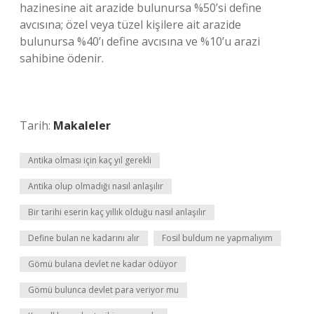
hazinesine ait arazide bulunursa %50’si define
avcısına; özel veya tüzel kişilere ait arazide
bulunursa %40’ı define avcısına ve %10’u arazi
sahibine ödenir.
Tarih:
Makaleler
Antika olması için kaç yıl gerekli
Antika olup olmadığı nasıl anlaşılır
Bir tarihi eserin kaç yıllık olduğu nasıl anlaşılır
Define bulan ne kadarını alır
Fosil buldum ne yapmalıyım
Gömü bulana devlet ne kadar ödüyor
Gömü bulunca devlet para veriyor mu