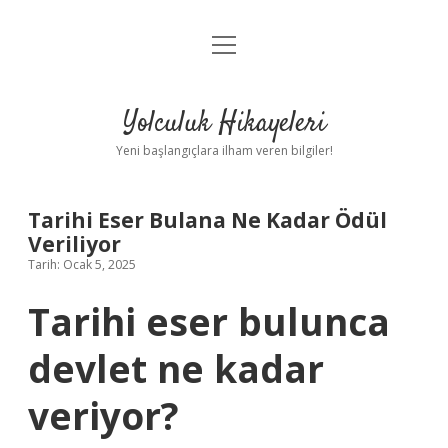
menüyü
Anasayfa
aç
Gizlilik Politikası
Yolculuk Hikayeleri
Yasal Uyarı
Yeni başlangıçlara ilham veren bilgiler!
Hakkımızda
Tarihi Eser Bulana Ne Kadar Ödül
Veriliyor
Tarih: Ocak 5, 2025
Tarihi eser bulunca
devlet ne kadar
veriyor?