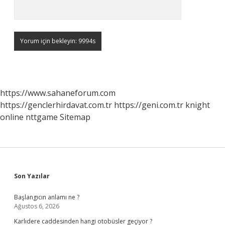
https://www.sahaneforum.com
https://genclerhirdavat.com.tr
https://geni.com.tr
knight
online
nttgame
Sitemap
Sidebar
Son Yazılar
Başlangıcın anlamı ne ?
Ağustos 6, 2026
Karlıdere caddesinden hangi otobüsler geçiyor ?