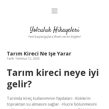
menüyü
Anasayfa
aç
Gizlilik Politikası
Yolculuk Hikayeleri
Yasal Uyarı
Yeni başlangıçlara ilham veren bilgiler!
Hakkımızda
Tarım Kireci Ne Işe Yarar
Tarih: Temmuz 12, 2025
Tarım kireci neye iyi
gelir?
Tarımda kireç kullanımının faydaları: -Köklerin
topraktan su almasını sağlar. -Hücre bölünmesini