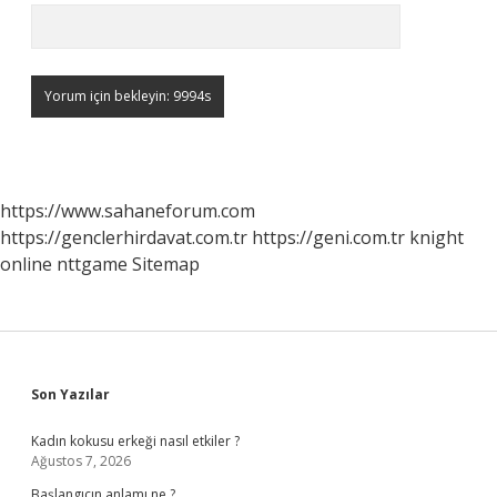
https://www.sahaneforum.com
https://genclerhirdavat.com.tr
https://geni.com.tr
knight
online
nttgame
Sitemap
Sidebar
Son Yazılar
Kadın kokusu erkeği nasıl etkiler ?
Ağustos 7, 2026
Başlangıcın anlamı ne ?