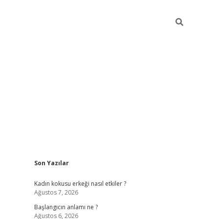
Sidebar
Son Yazılar
betexper giriş
betexpergir.net
betexper güncel adre
Kadın kokusu erkeği nasıl etkiler ?
Ağustos 7, 2026
Başlangıcın anlamı ne ?
Ağustos 6, 2026