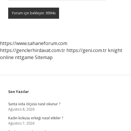
https://www.sahaneforum.com
https://genclerhirdavat.com.tr
https://geni.com.tr
knight
online
nttgame
Sitemap
Sidebar
Son Yazılar
Sunta vida ölçüsü nasıl okunur ?
Ağustos 8, 2026
Kadın kokusu erkeği nasıl etkiler ?
Ağustos 7, 2026