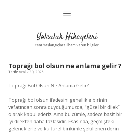
menüyü
Anasayfa
aç
Gizlilik Politikası
Yolculuk Hikayeleri
Yasal Uyarı
Yeni başlangıçlara ilham veren bilgiler!
Hakkımızda
Toprağı bol olsun ne anlama gelir ?
Tarih: Aralık 30, 2025
Toprağı Bol Olsun Ne Anlama Gelir?
Toprağı bol olsun ifadesini genellikle birinin
vefatından sonra duyduğumuzda, “güzel bir dilek”
olarak kabul ederiz. Ama bu cümle, sadece basit bir
iyi dilekten daha fazlasıdır. Esasında, geçmişteki
geleneklerle ve kültürel birikimle şekillenen derin