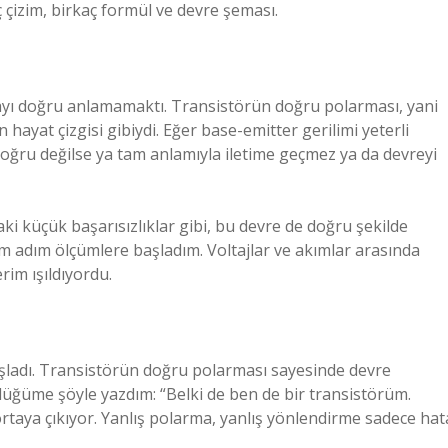
 çizim, birkaç formül ve devre şeması.
rmayı doğru anlamamaktı. Transistörün doğru polarması, yani
hayat çizgisi gibiydi. Eğer base-emitter gerilimi yeterli
ı doğru değilse ya tam anlamıyla iletime geçmez ya da devreyi
aki küçük başarısızlıklar gibi, bu devre de doğru şekilde
m adım ölçümlere başladım. Voltajlar ve akımlar arasında
rim ışıldıyordu.
aşladı. Transistörün doğru polarması sayesinde devre
ünlüğüme şöyle yazdım: “Belki de ben de bir transistörüm.
rtaya çıkıyor. Yanlış polarma, yanlış yönlendirme sadece hat