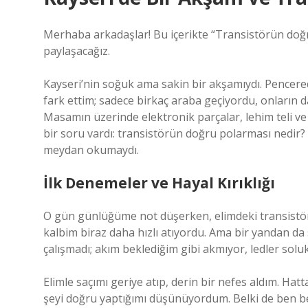
Merhaba arkadaşlar! Bu içerikte “Transistörün doğru p
paylaşacağız.
Kayseri’nin soğuk ama sakin bir akşamıydı. Pencer
fark ettim; sadece birkaç araba geçiyordu, onların 
Masamın üzerinde elektronik parçalar, lehim teli v
bir soru vardı: transistörün doğru polarması nedir? 
meydan okumaydı.
İlk Denemeler ve Hayal Kırıklığı
O gün günlüğüme not düşerken, elimdeki transistör
kalbim biraz daha hızlı atıyordu. Ama bir yandan da 
çalışmadı; akım beklediğim gibi akmıyor, ledler solu
Elimle saçımı geriye atıp, derin bir nefes aldım. H
şeyi doğru yaptığımı düşünüyordum. Belki de ben b