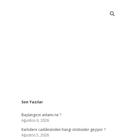
Sidebar
Son Yazılar
betexper giriş
betexpergir.net
betexper güncel adr
Başlangıcın anlamı ne ?
Ağustos 6, 2026
Karlıdere caddesinden hangi otobüsler geçiyor ?
Ağustos 5, 2026