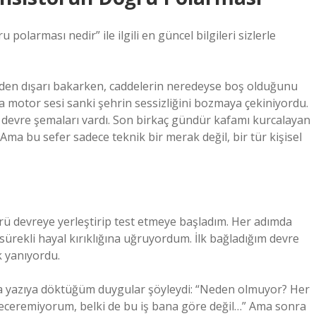
olarması nedir” ile ilgili en güncel bilgileri sizlerle
eden dışarı bakarken, caddelerin neredeyse boş olduğunu
da motor sesi sanki şehrin sessizliğini bozmaya çekiniyordu.
e devre şemaları vardı. Son birkaç gündür kafamı kurcalayan
Ama bu sefer sadece teknik bir merak değil, bir tür kişisel
ü devreye yerleştirip test etmeye başladım. Her adımda
sürekli hayal kırıklığına uğruyordum. İlk bağladığım devre
k yanıyordu.
atta yazıya döktüğüm duygular şöyleydi: “Neden olmuyor? Her
eceremiyorum, belki de bu iş bana göre değil…” Ama sonra