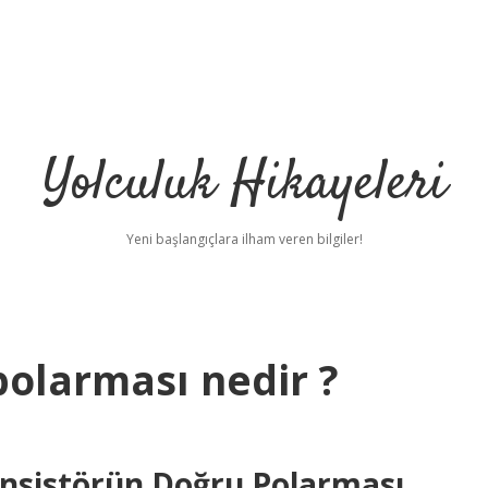
Yolculuk Hikayeleri
Yeni başlangıçlara ilham veren bilgiler!
polarması nedir ?
ansistörün Doğru Polarması