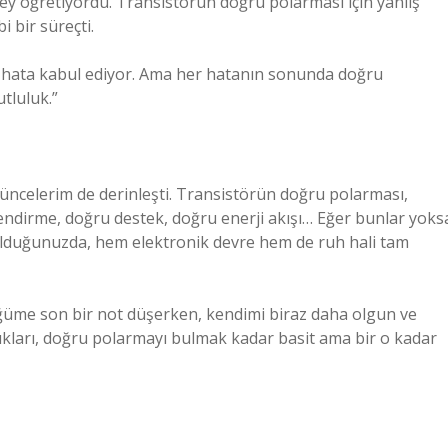
şey öğretiyordu. Transistörün doğru polarması için yanlış
 bir süreçti.
e hata kabul ediyor. Ama her hatanın sonunda doğru
tluluk.”
düşüncelerim de derinleşti. Transistörün doğru polarması,
lendirme, doğru destek, doğru enerji akışı… Eğer bunlar yoks
 bulduğunuzda, hem elektronik devre hem de ruh hali tam
lüğüme son bir not düşerken, kendimi biraz daha olgun ve
ukları, doğru polarmayı bulmak kadar basit ama bir o kadar