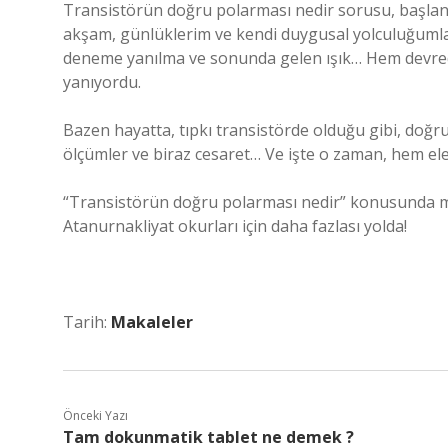
Transistörün doğru polarması nedir sorusu, başlang
akşam, günlüklerim ve kendi duygusal yolculuğumla bi
deneme yanılma ve sonunda gelen ışık… Hem devrede
yanıyordu.
Bazen hayatta, tıpkı transistörde olduğu gibi, doğr
ölçümler ve biraz cesaret… Ve işte o zaman, hem el
“Transistörün doğru polarması nedir” konusunda mera
Atanurnakliyat okurları için daha fazlası yolda!
Tarih:
Makaleler
Önceki Yazı
Tam dokunmatik tablet ne demek ?