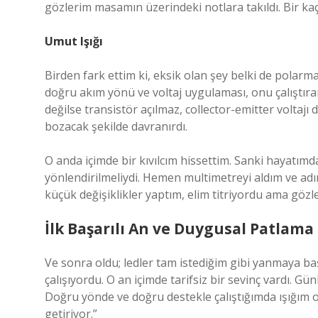
gözlerim masamın üzerindeki notlara takıldı. Bir kaç
Umut Işığı
Birden fark ettim ki, eksik olan şey belki de pola
doğru akım yönü ve voltaj uygulaması, onu çalıştıran 
değilse transistör açılmaz, collector-emitter voltaj
bozacak şekilde davranırdı.
O anda içimde bir kıvılcım hissettim. Sanki hayatımd
yönlendirilmeliydi. Hemen multimetreyi aldım ve adı
küçük değişiklikler yaptım, elim titriyordu ama gözle
İlk Başarılı An ve Duygusal Patlama
Ve sonra oldu; ledler tam istediğim gibi yanmaya b
çalışıyordu. O an içimde tarifsiz bir sevinç vardı. G
Doğru yönde ve doğru destekle çalıştığımda ışığım o
getiriyor.”