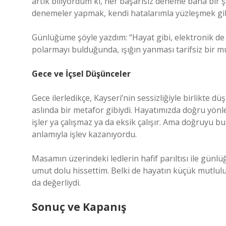
artık biliyordum ki, her başarısız deneme bana bir 
denemeler yapmak, kendi hatalarımla yüzleşmek gibi
Günlüğüme şöyle yazdım: “Hayat gibi, elektronik d
polarmayı bulduğunda, ışığın yanması tarifsiz bir mu
Gece ve İçsel Düşünceler
Gece ilerledikçe, Kayseri’nin sessizliğiyle birlikte 
aslında bir metafor gibiydi. Hayatımızda doğru yön
işler ya çalışmaz ya da eksik çalışır. Ama doğruyu
anlamıyla işlev kazanıyordu.
Masamın üzerindeki ledlerin hafif parıltısı ile gün
umut dolu hissettim. Belki de hayatın küçük mutlul
da değerliydi.
Sonuç ve Kapanış