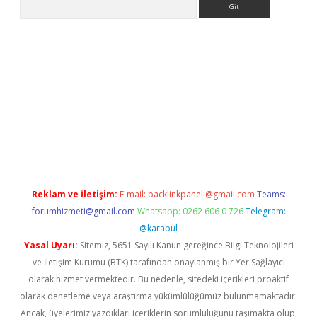
l adres
Reklam ve İletişim:
E-mail:
backlinkpaneli@gmail.com
Teams:
forumhizmeti@gmail.com
Whatsapp: 0262 606 0 726
Telegram:
@karabul
Yasal Uyarı:
Sitemiz, 5651 Sayılı Kanun gereğince Bilgi Teknolojileri
ve İletişim Kurumu (BTK) tarafından onaylanmış bir Yer Sağlayıcı
olarak hizmet vermektedir. Bu nedenle, sitedeki içerikleri proaktif
olarak denetleme veya araştırma yükümlülüğümüz bulunmamaktadır.
Ancak, üyelerimiz yazdıkları içeriklerin sorumluluğunu taşımakta olup,