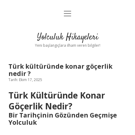
menüyü
Anasayfa
aç
Gizlilik Politikası
Yolculuk Hikayeleri
Yasal Uyarı
Yeni başlangıçlara ilham veren bilgiler!
Hakkımızda
Türk kültüründe konar göçerlik
nedir ?
Tarih: Ekim 17, 2025
Türk Kültüründe Konar
Göçerlik Nedir?
Bir Tarihçinin Gözünden Geçmişe
Yolculuk