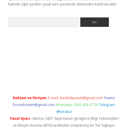
halinde, ilgili içerikler yasal süre içerisinde sitemizden kaldırılacaktır.
Arama
dres
Reklam ve İletişim:
E-mail:
backlinkpaneli@gmail.com
Teams:
forumhizmeti@gmail.com
Whatsapp: 0262 606 0 726
Telegram:
@karabul
Yasal Uyarı:
Sitemiz, 5651 Sayılı Kanun gereğince Bilgi Teknolojileri
ve İletişim Kurumu (BTK) tarafından onaylanmış bir Yer Sağlayıcı