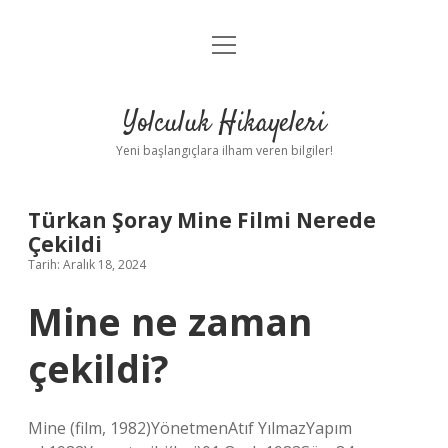
menüyü
Anasayfa
aç
Gizlilik Politikası
Yolculuk Hikayeleri
Yasal Uyarı
Yeni başlangıçlara ilham veren bilgiler!
Hakkımızda
Türkan Şoray Mine Filmi Nerede
Çekildi
Tarih: Aralık 18, 2024
Mine ne zaman
çekildi?
Mine (film, 1982)YönetmenAtıf YılmazYapım