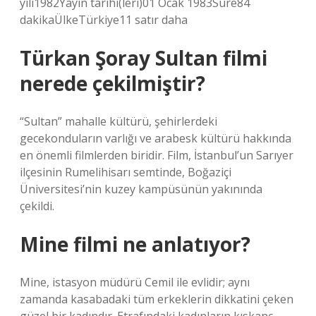
yılı1982Yayın tarihi(leri)01 Ocak 1983Süre84
dakikaÜlkeTürkiye11 satır daha
Türkan Şoray Sultan filmi
nerede çekilmiştir?
“Sultan” mahalle kültürü, şehirlerdeki
gecekonduların varlığı ve arabesk kültürü hakkında
en önemli filmlerden biridir. Film, İstanbul’un Sarıyer
ilçesinin Rumelihisarı semtinde, Boğaziçi
Üniversitesi’nin kuzey kampüsünün yakınında
çekildi.
Mine filmi ne anlatıyor?
Mine, istasyon müdürü Cemil ile evlidir; aynı
zamanda kasabadaki tüm erkeklerin dikkatini çeken