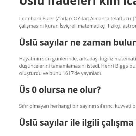
Üslü ifadeleri kim ica
Leonhard Euler (/ˈɔɪlər/ OY-lər; Almanca telaffuzu: [ˈ
çalışmasını kuran İsviçreli matematikçi, fizikçi, ast
Üslü sayılar ne zaman bulu
Hayatının son günlerinde, arkadaşı İngiliz matemat
düşüncelerini tamamlamasını istedi. Henri Biggs bu i
oluşturdu ve bunu 1617’de yayınladı.
Üs 0 olursa ne olur?
Sıfır olmayan herhangi bir sayının sıfırıncı kuvveti bire
Üslü sayılar ile ilgili çalı