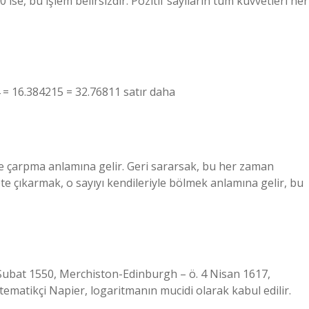
0 ise, bu işlem belirsizdir. Pozitif sayıların tüm kuvvetleri her
14 = 16.384215 = 32.76811 satır daha
le çarpma anlamına gelir. Geri sararsak, bu her zaman
ete çıkarmak, o sayıyı kendileriyle bölmek anlamına gelir, bu
 Şubat 1550, Merchiston-Edinburgh – ö. 4 Nisan 1617,
matikçi Napier, logaritmanın mucidi olarak kabul edilir.