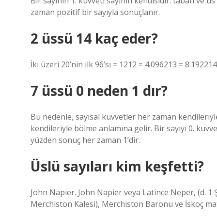
Bir sayının 1. kuvveti sayının kendisidir: taban ve üs 
zaman pozitif bir sayıyla sonuçlanır.
2 üssü 14 kaç eder?
İki üzeri 20’nin ilk 96’sı = 1212 = 4.096213 = 8.1922
7 üssü 0 neden 1 dır?
Bu nedenle, sayısal kuvvetler her zaman kendileriy
kendileriyle bölme anlamına gelir. Bir sayıyı 0. kuvv
yüzden sonuç her zaman 1’dir.
Üslü sayıları kim keşfetti?
John Napier. John Napier veya Latince Neper, (d. 1
Merchiston Kalesi), Merchiston Baronu ve İskoç mate