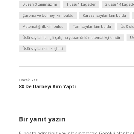
0 üzeri 0 tanımsız mı
1 üssü 1 kaç eder
2 üssü 14 kaç ed
Çarpma ve bölmeyi kim buldu
Karesel sayıları kim buldu
Matematiği ilk kim buldu
Tam sayıları kim buldu
Üs 0 ol
Üslü sayılar ile ilgili çalışma yapan ünlü matematikçi kimdir
Üs
Üslü sayıları kim keşfetti
Önceki Yazı
80 De Darbeyi Kim Yaptı
Bir yanıt yazın
E-posta adresiniz yayınlanmayacak.
Gerekli alanlar