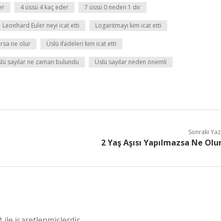
er
4 üssü 4 kaç eder
7 üssü 0 neden 1 dır
Leonhard Euler neyi icat etti
Logaritmayı kim icat etti
ursa ne olur
Üslü ifadeleri kim icat etti
lü sayılar ne zaman bulundu
Üslü sayılar neden önemli
Sonraki Yaz
2 Yaş Aşısı Yapılmazsa Ne Olu
*
ile işaretlenmişlerdir