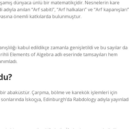
 yaşamış dünyaca ünlü bir matematikçidir. Nesnelerin kare
 adıyla anılan “Arf sabiti”, “Arf halkaları” ve “Arf kapanışları”
nyasına önemli katkılarda bulunmuştur.
nışlılığı kabul edildikçe zamanla genişletildi ve bu sayılar da
arihli Elements of Algebra adlı eserinde tamsayıları hem
anımladı.
du?
 bir abaküstür. Çarpma, bölme ve karekök işlemleri için
in sonlarında İskoçya, Edinburgh’da Rabdology adıyla yayınladı