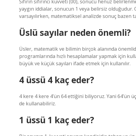
Sıfırın sıfırıncı kuvveti (00), sonucu henüz belirlenm
yaygın iddialar, sonucun 1 veya belirsiz olduğudur.
varsayılırken, matematiksel analizde sonuç bazen t
Üslü sayılar neden önemli?
Üsler, matematik ve bilimin birçok alanında önemlidir
programlarında hızlı hesaplamalar yapmak için kullanı
büyük ve küçük sayıları ifade etmek için kullanılır.
4 üssü 4 kaç eder?
4 kere 4 kere 4’ün 64 ettiğini biliyoruz. Yani 64’ün ü
de kullanabiliriz.
1 üssü 1 kaç eder?