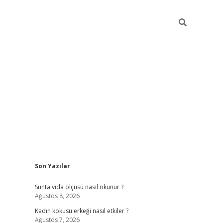
Sidebar
Son Yazılar
betexper giriş
betexpergir.net
betexper güncel adres
Sunta vida ölçüsü nasıl okunur ?
Ağustos 8, 2026
Kadın kokusu erkeği nasıl etkiler ?
Ağustos 7, 2026