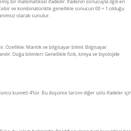
emiş bir matematiksel ifadedir. İfadenin sonucuyla ilgili en
 Cebir ve kombinatorikte genellikle sonucun 00 = 1 olduğu
anımsız olarak sunulur.
. Özellikle: Mantık ve bilgisayar bilimi: Bilgisayar
lır. Doğa bilimleri: Genellikle fizik, kimya ve biyolojide
çüncü kuvveti 4’tür. Bu düşünce tarzını diğer üslü ifadeler içi