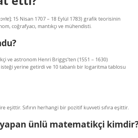
t etti?
ɔʏlɐ]; 15 Nisan 1707 – 18 Eylül 1783) grafik teorisinin
ronom, coğrafyacı, mantıkçı ve mühendisti.
ndu?
ikçi ve astronom Henri Briggs’ten (1551 – 1630)
steği yerine getirdi ve 10 tabanlı bir logaritma tablosu
 eşittir. Sıfırın herhangi bir pozitif kuvveti sıfıra eşittir.
şma yapan ünlü matematikçi kimdir