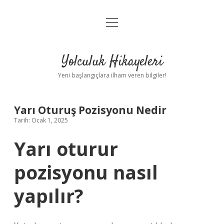
menüyü
Anasayfa
aç
Gizlilik Politikası
Yolculuk Hikayeleri
Yasal Uyarı
Yeni başlangıçlara ilham veren bilgiler!
Hakkımızda
Yarı Oturuş Pozisyonu Nedir
Tarih: Ocak 1, 2025
Yarı oturur
pozisyonu nasıl
yapılır?