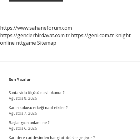
https://www.sahaneforum.com
https://genclerhirdavat.com.tr
https://geni.com.tr
knight
online
nttgame
Sitemap
Sidebar
Son Yazılar
Sunta vida ölçüsü nasıl okunur ?
Ağustos 8, 2026
Kadın kokusu erkeği nasıl etkiler ?
Ağustos 7, 2026
Başlangıcın anlamı ne ?
Ağustos 6, 2026
Karlıdere caddesinden hangi otobüsler geçiyor ?