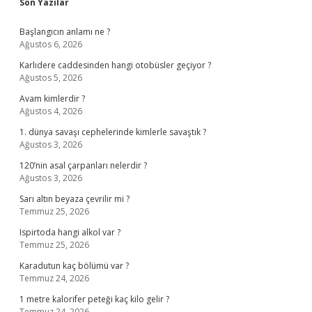
Sidebar
Son Yazılar
Başlangıcın anlamı ne ?
Ağustos 6, 2026
Karlıdere caddesinden hangi otobüsler geçiyor ?
Ağustos 5, 2026
Avam kimlerdir ?
Ağustos 4, 2026
1. dünya savaşı cephelerinde kimlerle savaştık ?
Ağustos 3, 2026
120’nin asal çarpanları nelerdir ?
Ağustos 3, 2026
Sarı altın beyaza çevrilir mi ?
Temmuz 25, 2026
Ispirtoda hangi alkol var ?
Temmuz 25, 2026
Karadutun kaç bölümü var ?
Temmuz 24, 2026
1 metre kalorifer peteği kaç kilo gelir ?
Temmuz 24, 2026