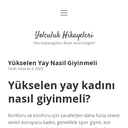
menüyü
Anasayfa
aç
Gizlilik Politikası
Yolculuk Hikayeleri
Yasal Uyarı
Yeni başlangıçlara ilham veren bilgiler!
Hakkımızda
Yükselen Yay Nasil Giyinmeli
Tarih: Haziran 2, 2025
Yükselen yay kadını
nasıl giyinmeli?
Konforu ve konforu için zarafetten daha fazla önem
veren koruyucu kadın, genellikle spor giyim, kot