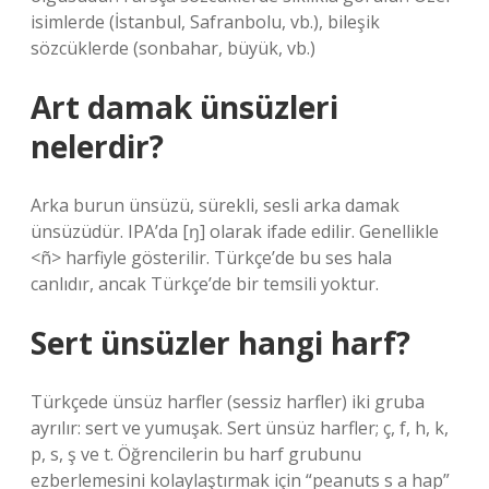
isimlerde (İstanbul, Safranbolu, vb.), bileşik
sözcüklerde (sonbahar, büyük, vb.)
Art damak ünsüzleri
nelerdir?
Arka burun ünsüzü, sürekli, sesli arka damak
ünsüzüdür. IPA’da [ŋ] olarak ifade edilir. Genellikle
<ñ> harfiyle gösterilir. Türkçe’de bu ses hala
canlıdır, ancak Türkçe’de bir temsili yoktur.
Sert ünsüzler hangi harf?
Türkçede ünsüz harfler (sessiz harfler) iki gruba
ayrılır: sert ve yumuşak. Sert ünsüz harfler; ç, f, h, k,
p, s, ş ve t. Öğrencilerin bu harf grubunu
ezberlemesini kolaylaştırmak için “peanuts s a hap”