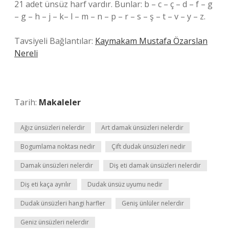
21 adet ünsüz harf vardır. Bunlar: b – c – ç – d – f – g
– g – h – j – k– l – m – n – p – r – s – ş – t – v – y – z.
Tavsiyeli Bağlantılar:
Kaymakam Mustafa Özarslan
Nereli
Tarih:
Makaleler
Ağız ünsüzleri nelerdir
Art damak ünsüzleri nelerdir
Bogumlama noktası nedir
Çift dudak ünsüzleri nedir
Damak ünsüzleri nelerdir
Diş eti damak ünsüzleri nelerdir
Diş eti kaça ayrılır
Dudak ünsüz uyumu nedir
Dudak ünsüzleri hangi harfler
Geniş ünlüler nelerdir
Geniz ünsüzleri nelerdir