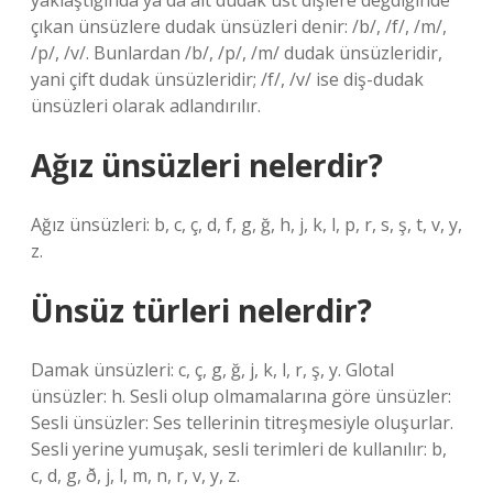
yaklaştığında ya da alt dudak üst dişlere değdiğinde
çıkan ünsüzlere dudak ünsüzleri denir: /b/, /f/, /m/,
/p/, /v/. Bunlardan /b/, /p/, /m/ dudak ünsüzleridir,
yani çift dudak ünsüzleridir; /f/, /v/ ise diş-dudak
ünsüzleri olarak adlandırılır.
Ağız ünsüzleri nelerdir?
Ağız ünsüzleri: b, c, ç, d, f, g, ğ, h, j, k, l, p, r, s, ş, t, v, y,
z.
Ünsüz türleri nelerdir?
Damak ünsüzleri: c, ç, g, ğ, j, k, l, r, ş, y. Glotal
ünsüzler: h. Sesli olup olmamalarına göre ünsüzler:
Sesli ünsüzler: Ses tellerinin titreşmesiyle oluşurlar.
Sesli yerine yumuşak, sesli terimleri de kullanılır: b,
c, d, g, ð, j, l, m, n, r, v, y, z.