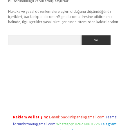
bu sorumluluğu kabul etmiş sayılırlar.
Hukuka ve yasal düzenlemelere aykırı olduğunu düşündüğünüz
içerikleri,
backlinkpanelicomtr@gmail.com
adresine bildirmeniz
halinde, ilgili içerikler yasal süre içerisinde sitemizden kaldırılacaktır.
Arama
dres
Reklam ve İletişim:
E-mail:
backlinkpaneli@gmail.com
Teams:
forumhizmeti@gmail.com
Whatsapp: 0262 606 0 726
Telegram: