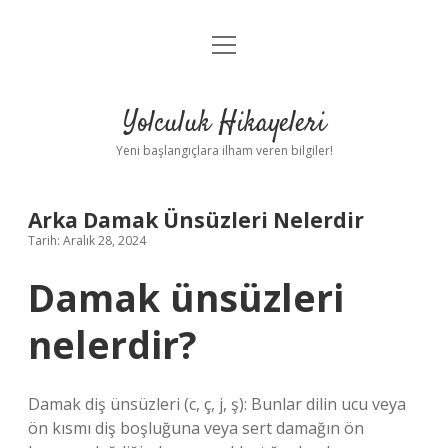
menüyü
Anasayfa
aç
Gizlilik Politikası
Yolculuk Hikayeleri
Yasal Uyarı
Yeni başlangıçlara ilham veren bilgiler!
Hakkımızda
Arka Damak Ünsüzleri Nelerdir
Tarih: Aralık 28, 2024
Damak ünsüzleri
nelerdir?
Damak diş ünsüzleri (c, ç, j, ş): Bunlar dilin ucu veya
ön kısmı diş boşluğuna veya sert damağın ön