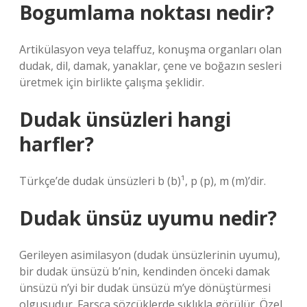
Bogumlama noktası nedir?
Artikülasyon veya telaffuz, konuşma organları olan
dudak, dil, damak, yanaklar, çene ve boğazın sesleri
üretmek için birlikte çalışma şeklidir.
Dudak ünsüzleri hangi
harfler?
Türkçe’de dudak ünsüzleri b (b)¹, p (p), m (m)’dir.
Dudak ünsüz uyumu nedir?
Gerileyen asimilasyon (dudak ünsüzlerinin uyumu),
bir dudak ünsüzü b’nin, kendinden önceki damak
ünsüzü n’yi bir dudak ünsüzü m’ye dönüştürmesi
olgusudur. Farsça sözcüklerde sıklıkla görülür. Özel