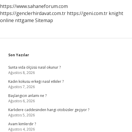
https://www.sahaneforum.com
https://genclerhirdavat.com.tr
https://geni.com.tr
knight
online
nttgame
Sitemap
Sidebar
Son Yazılar
Sunta vida ölçüsü nasıl okunur ?
Ağustos 8, 2026
Kadın kokusu erkeği nasıl etkiler ?
Ağustos 7, 2026
Başlangıcın anlamı ne ?
Ağustos 6, 2026
Karlıdere caddesinden hangi otobüsler geçiyor ?
Ağustos 5, 2026
Avam kimlerdir ?
Ağustos 4, 2026