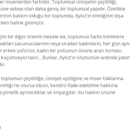
er insanlardan farklıdır. Toplumsal cinsiyetin çeşitliliği,
ümüne sebep olan daha geniş bir toplumsal yapıdır. Özellikle
erinin baskın olduğu bir toplumda, Aykız’ın kimliğinin dışa
ken haline gelmiştir.
im bir diğer önemli mesele ise, toplumun farklı kimliklere
kları savunucularının veya sıradan kadınların, her gün ayn
r erkek şoförün, kadın bir yolcunun önüne aracı kırması,
k küçümseyici tavrı… Bunlar, Aykız’ın ölümünün ardında yata
ır.
 toplumun çeşitliliğe, cinsiyet eşitliğine ve insan haklarına
 kimliği ne olursa olsun, kendini ifade edebilme hakkına
a yönelik ayrımcılıklar ve önyargılar, bu hakkın önüne
n