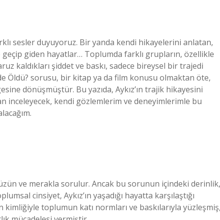
klı sesler duyuyoruz. Bir yanda kendi hikayelerini anlatan,
e geçip giden hayatlar… Toplumda farklı grupların, özellikle
aruz kaldıkları şiddet ve baskı, sadece bireysel bir trajedi
e Öldü? sorusu, bir kitap ya da film konusu olmaktan öte,
esine dönüşmüştür. Bu yazıda, Aykız’ın trajik hikayesini
ından inceleyecek, kendi gözlemlerim ve deneyimlerimle bu
alacağım.
üzün ve merakla sorulur. Ancak bu sorunun içindeki derinlik
lumsal cinsiyet, Aykız’ın yaşadığı hayatta karşılaştığı
n kimliğiyle toplumun katı normları ve baskılarıyla yüzleşmiş
lık mücadelesi vermiştir.