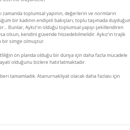
aynı zamanda toplumsal yapının, değerlerin ve normların
ğüm bir kadının endişeli bakışları, toplu taşımada duyduğu
er… Bunlar, Aykız’ın öldüğü toplumsal yapıyı şekillendiren
sa olsun, kendini güvende hissedebilmelidir. Aykız’ın trajik
n bir simge olmuştur.
şitliliğin ön planda olduğu bir dünya için daha fazla mücadele
ayati olduğunu bizlere hatırlatmaktadır.
hberi tamamladık. Atanurnakliyat olarak daha fazlası için