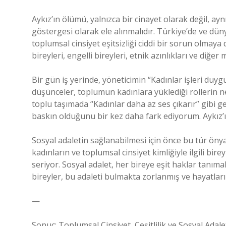
Aykız’ın ölümü, yalnızca bir cinayet olarak değil, a
göstergesi olarak ele alınmalıdır. Türkiye’de ve düny
toplumsal cinsiyet eşitsizliği ciddi bir sorun olmay
bireyleri, engelli bireyleri, etnik azınlıkları ve diğe
Bir gün iş yerinde, yöneticimin “Kadınlar işleri du
düşünceler, toplumun kadınlara yüklediği rollerin ne
toplu taşımada “Kadınlar daha az ses çıkarır” gibi g
baskın olduğunu bir kez daha fark ediyorum. Aykız’ın
Sosyal adaletin sağlanabilmesi için önce bu tür önyar
kadınların ve toplumsal cinsiyet kimliğiyle ilgili bi
seriyor. Sosyal adalet, her bireye eşit haklar tanım
bireyler, bu adaleti bulmakta zorlanmış ve hayatları
—
Sonuç: Toplumsal Cinsiyet, Çeşitlilik ve Sosyal Ada