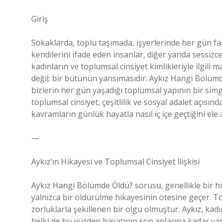
Giriş
Sokaklarda, toplu taşımada, işyerlerinde her gün far
kendilerini ifade eden insanlar, diğer yanda sessizc
kadınların ve toplumsal cinsiyet kimlikleriyle ilgili m
değil; bir bütünün yansımasıdır. Aykız Hangi Bölümd
bizlerin her gün yaşadığı toplumsal yapının bir simg
toplumsal cinsiyet, çeşitlilik ve sosyal adalet açıs
kavramların günlük hayatla nasıl iç içe geçtiğini ele 
—
Aykız’ın Hikayesi ve Toplumsal Cinsiyet İlişkisi
Aykız Hangi Bölümde Öldü? sorusu, genellikle bir h
yalnızca bir öldürülme hikayesinin ötesine geçer. Top
zorluklarla şekillenen bir olgu olmuştur. Aykız, kadı
belki de bu yüzden hayatının son anlarına kadar var