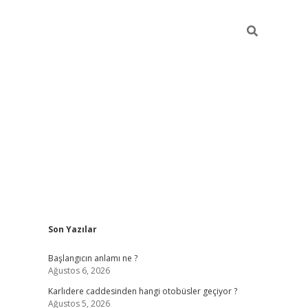
Sidebar
Son Yazılar
betexper giriş
betexpergir.net
betexper güncel adre
Başlangıcın anlamı ne ?
Ağustos 6, 2026
Karlıdere caddesinden hangi otobüsler geçiyor ?
Ağustos 5, 2026