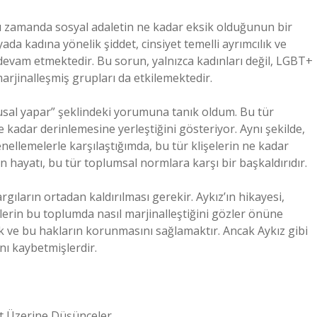
ynı zamanda sosyal adaletin ne kadar eksik olduğunun bir
ada kadına yönelik şiddet, cinsiyet temelli ayrımcılık ve
a devam etmektedir. Bu sorun, yalnızca kadınları değil, LGBT+
r marjinalleşmiş grupları da etkilemektedir.
ygusal yapar” şeklindeki yorumuna tanık oldum. Bu tür
 kadar derinlemesine yerleştiğini gösteriyor. Aynı şekilde,
enellemelerle karşılaştığımda, bu tür klişelerin ne kadar
 hayatı, bu tür toplumsal normlara karşı bir başkaldırıdır.
gıların ortadan kaldırılması gerekir. Aykız’ın hikayesi,
reylerin bu toplumda nasıl marjinalleştiğini gözler önüne
ak ve bu hakların korunmasını sağlamaktır. Ancak Aykız gibi
nı kaybetmişlerdir.
let Üzerine Düşünceler