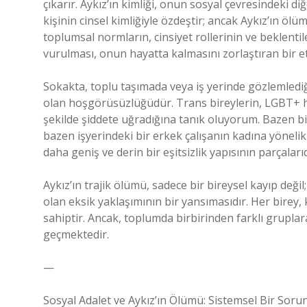
çıkarır. Aykız’ın kimliği, onun sosyal çevresindeki diğ
kişinin cinsel kimliğiyle özdeştir; ancak Aykız’ın öl
toplumsal normların, cinsiyet rollerinin ve beklentil
vurulması, onun hayatta kalmasını zorlaştıran bir et
Sokakta, toplu taşımada veya iş yerinde gözlemlediğ
olan hoşgörüsüzlüğüdür. Trans bireylerin, LGBT+ ha
şekilde şiddete uğradığına tanık oluyorum. Bazen bi
bazen işyerindeki bir erkek çalışanın kadına yöneli
daha geniş ve derin bir eşitsizlik yapısının parçalarıd
Aykız’ın trajik ölümü, sadece bir bireysel kayıp değil;
olan eksik yaklaşımının bir yansımasıdır. Her birey,
sahiptir. Ancak, toplumda birbirinden farklı gruplar
geçmektedir.
—
Sosyal Adalet ve Aykız’ın Ölümü: Sistemsel Bir Soru