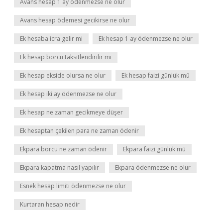
Avans hesap 1 ay ödenmezse ne olur
Avans hesap ödemesi gecikirse ne olur
Ek hesaba icra gelir mi
Ek hesap 1 ay ödenmezse ne olur
Ek hesap borcu taksitlendirilir mi
Ek hesap ekside olursa ne olur
Ek hesap faizi günlük mü
Ek hesap iki ay ödenmezse ne olur
Ek hesap ne zaman gecikmeye düşer
Ek hesaptan çekilen para ne zaman ödenir
Ekpara borcu ne zaman ödenir
Ekpara faizi günlük mü
Ekpara kapatma nasıl yapılır
Ekpara ödenmezse ne olur
Esnek hesap limiti ödenmezse ne olur
Kurtaran hesap nedir