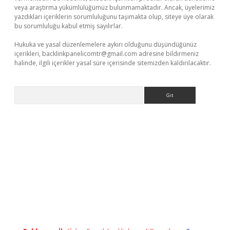
veya araştırma yükümlülüğümüz bulunmamaktadır. Ancak, üyelerimiz
yazdıkları içeriklerin sorumluluğunu taşımakta olup, siteye üye olarak
bu sorumluluğu kabul etmiş sayılırlar.
Hukuka ve yasal düzenlemelere aykırı olduğunu düşündüğünüz
içerikleri,
backlinkpanelicomtr@gmail.com
adresine bildirmeniz
halinde, ilgili içerikler yasal süre içerisinde sitemizden kaldırılacaktır.
Arama
er giriş
betexpergir.net
betexper güncel adres