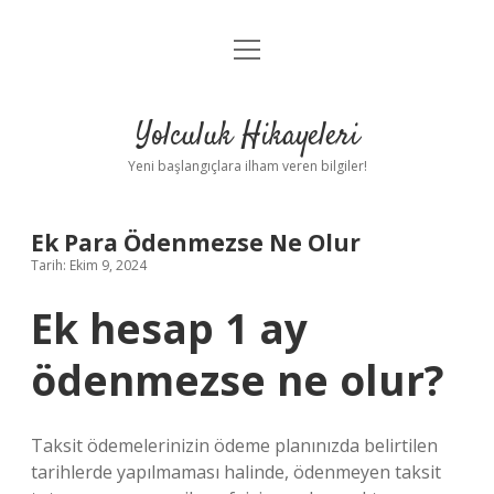
menüyü
Anasayfa
aç
Gizlilik Politikası
Yolculuk Hikayeleri
Yasal Uyarı
Yeni başlangıçlara ilham veren bilgiler!
Hakkımızda
Ek Para Ödenmezse Ne Olur
Tarih: Ekim 9, 2024
Ek hesap 1 ay
ödenmezse ne olur?
Taksit ödemelerinizin ödeme planınızda belirtilen
tarihlerde yapılmaması halinde, ödenmeyen taksit