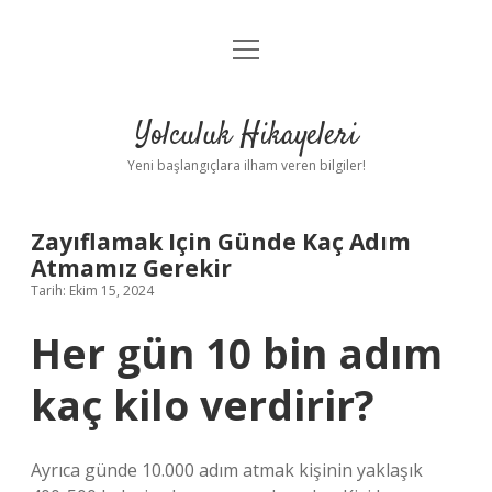
menüyü
Anasayfa
aç
Gizlilik Politikası
Yolculuk Hikayeleri
Yasal Uyarı
Yeni başlangıçlara ilham veren bilgiler!
Hakkımızda
Zayıflamak Için Günde Kaç Adım
Atmamız Gerekir
Tarih: Ekim 15, 2024
Her gün 10 bin adım
kaç kilo verdirir?
Ayrıca günde 10.000 adım atmak kişinin yaklaşık