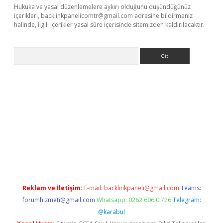
Hukuka ve yasal düzenlemelere aykırı olduğunu düşündüğünüz
içerikleri,
backlinkpanelicomtr@gmail.com
adresine bildirmeniz
halinde, ilgili içerikler yasal süre içerisinde sitemizden kaldırılacaktır.
Arama
es
Reklam ve İletişim:
E-mail:
backlinkpaneli@gmail.com
Teams:
forumhizmeti@gmail.com
Whatsapp: 0262 606 0 726
Telegram:
@karabul