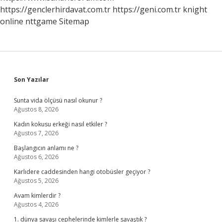
https://genclerhirdavat.com.tr
https://geni.com.tr
knight
online
nttgame
Sitemap
Sidebar
Son Yazılar
Sunta vida ölçüsü nasıl okunur ?
Ağustos 8, 2026
Kadın kokusu erkeği nasıl etkiler ?
Ağustos 7, 2026
Başlangıcın anlamı ne ?
Ağustos 6, 2026
Karlıdere caddesinden hangi otobüsler geçiyor ?
Ağustos 5, 2026
Avam kimlerdir ?
Ağustos 4, 2026
1. dünya savaşı cephelerinde kimlerle savaştık ?